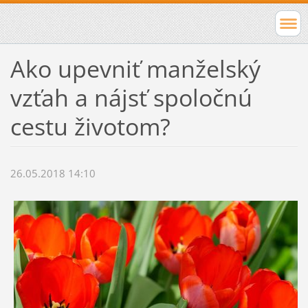
Ako upevniť manželský
vzťah a nájsť spoločnú
cestu životom?
26.05.2018 14:10