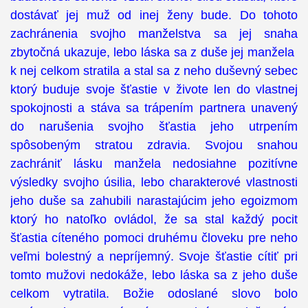
dostávať jej muž od inej ženy bude. Do tohoto
zachránenia svojho manželstva sa jej snaha
zbytočná ukazuje, lebo láska sa z duše jej manžela
k nej celkom stratila a stal sa z neho duševný sebec
ktorý buduje svoje šťastie v živote len do vlastnej
spokojnosti a stáva sa trápením partnera unavený
do narušenia svojho šťastia jeho utrpením
spôsobeným stratou zdravia. Svojou snahou
zachrániť lásku manžela nedosiahne pozitívne
výsledky svojho úsilia, lebo charakterové vlastnosti
jeho duše sa zahubili narastajúcim jeho egoizmom
ktorý ho natoľko ovládol, že sa stal každý pocit
šťastia cíteného pomoci druhému človeku pre neho
veľmi bolestný a nepríjemný. Svoje šťastie cítiť pri
tomto mužovi nedokáže, lebo láska sa z jeho duše
celkom vytratila. Božie odoslané slovo bolo