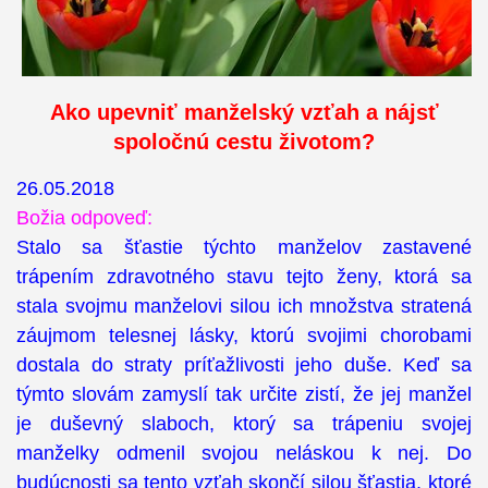
Ako upevniť manželský vzťah a nájsť
spoločnú cestu životom?
26.05.2018
Božia odpoveď:
Stalo sa šťastie týchto manželov zastavené
trápením zdravotného stavu tejto ženy, ktorá sa
stala svojmu manželovi silou ich množstva stratená
záujmom telesnej lásky, ktorú svojimi chorobami
dostala do straty príťažlivosti jeho duše. Keď sa
týmto slovám zamyslí tak určite zistí, že jej manžel
je duševný slaboch, ktorý sa trápeniu svojej
manželky odmenil svojou neláskou k nej. Do
budúcnosti sa tento vzťah skončí silou šťastia, ktoré