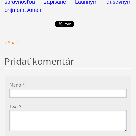
správnosťou zapísané Lauriným duševným
príjmom. Amen.
« Späť
Pridať komentár
Meno *:
Text *: