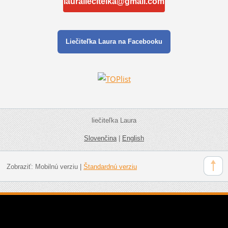
lauraliecitelka@gmail.com
Liečiteľka Laura na Facebooku
liečiteľka Laura
Slovenčina
|
English
Zobraziť:
Mobilnú verziu
|
Štandardnú verziu