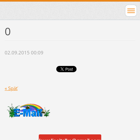
0
02.09.2015 00:09
« Späť