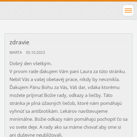
zdravie
MARTA
05.10.2023
Dobrý den všetkým.
V prvom rade ďakujem Vám pani Laura za túto stránku.
Nebiť Vás a vašej obetavéj prace, nikdy by nevznikla.
Ďakujem Pánu Bohu za Vás, Váš dar, vďaka ktorému
možete príjimať Božie rady, odkazy a liečby. Táto
stránka je plná úžasných liečob, ktoré nám pomáhajú
vyhnúť sa antibiotikám. Lekárov navštevujeme
minimálne. Božie odkazy nám pomáhajú pochopiť čo sa
vo svete deje. A rady ako sa máme chovať aby sme si
ani duševne neubližovali.