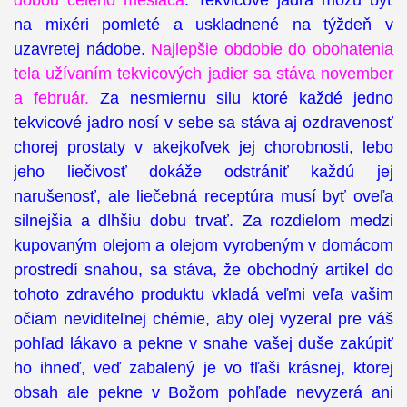
dobou celého mesiaca
. Tekvicové jadrá môžu byť
na mixéri pomleté a uskladnené na týždeň v
uzavretej nádobe.
Najlepšie obdobie do obohatenia
tela užívaním tekvicových jadier sa stáva november
a február.
Za nesmiernu silu ktoré každé jedno
tekvicové jadro nosí v sebe sa stáva aj ozdravenosť
chorej prostaty v akejkoľvek jej chorobnosti, lebo
jeho liečivosť dokáže odstrániť každú jej
narušenosť, ale liečebná receptúra musí byť oveľa
silnejšia a dlhšiu dobu trvať. Za rozdielom medzi
kupovaným olejom a olejom vyrobeným v domácom
prostredí snahou, sa stáva, že obchodný artikel do
tohoto zdravého produktu vkladá veľmi veľa vašim
očiam neviditeľnej chémie, aby olej vyzeral pre váš
pohľad lákavo a pekne v snahe vašej duše zakúpiť
ho ihneď, veď zabalený je vo fľaši krásnej, ktorej
obsah ale pekne v Božom pohľade nevyzerá ani