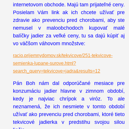
internetovom obchode. Majú tam prijateľné ceny.
Posielam Vám link ak ich chcete užívať pre
zdravie ako prevenciu pred chorobami, aby ste
nemusel v maloobchodoch kupovať malé
balíčky jadier za veľké ceny, tu sa dajú kúpiť aj
vo väčšom váhovom množstve:
racio.prijemnydomov.sk/tekvicove/251-tekvicove-
semienka-lupane-surove.html?
search_query=tekvicove+jadra&results=12
Pán Boh nám dal odporúčané mesiace pre
konzumáciu jadier hlavne v zimnom období,
kedy je najviac chrípok a viróz. To ale
neznamená, že ich nesmiete v tomto období
užívať ako prevenciu pred chorobami, ktoré tieto
tekvicové jadierka v predstihu svojou silou