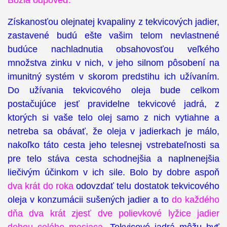
Božia odpoveď:
Získanosťou olejnatej kvapaliny z tekvicových jadier,
zastavené budú ešte vašim telom nevlastnené
budúce nachladnutia obsahovosťou veľkého
množstva zinku v nich, v jeho silnom pôsobení na
imunitný systém v skorom predstihu ich užívaním.
Do užívania tekvicového oleja bude celkom
postačujúce jesť pravidelne tekvicové jadrá, z
ktorých si vaše telo olej samo z nich vytiahne a
netreba sa obávať, že oleja v jadierkach je málo,
nakoľko táto cesta jeho telesnej vstrebateľnosti sa
pre telo stáva cesta schodnejšia a naplnenejšia
liečivým účinkom v ich sile. Bolo by dobre aspoň
dva krát do roka
odovzdať telu dostatok tekvicového
oleja v konzumácii sušených jadier a to
do každého
dňa dva krát zjesť dve polievkové lyžice jadier