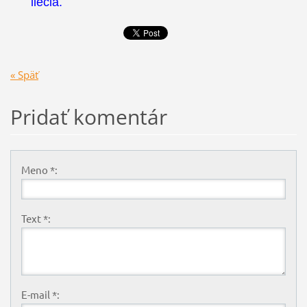
liečia.
« Späť
Pridať komentár
Meno *:
Text *:
E-mail *: