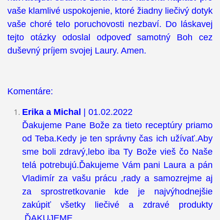
vaše klamlivé uspokojenie, ktoré žiadny liečivý dotyk
vaše choré telo poruchovosti nezbaví. Do láskavej
tejto otázky odoslal odpoveď samotný Boh cez
duševný príjem svojej Laury. Amen.
Komentáre:
Erika a Michal
| 01.02.2022
Ďakujeme Pane Bože za tieto receptúry priamo
od Teba.Kedy je ten správny čas ich užívať.Aby
sme boli zdravý,lebo iba Ty Bože vieš čo Naše
telá potrebujú.Ďakujeme Vám pani Laura a pán
Vladimír za vašu prácu ,rady a samozrejme aj
za sprostretkovanie kde je najvýhodnejšie
zakúpiť všetky liečivé a zdravé produkty
.ĎAKUJEME.