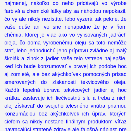
najmenej, nakoľko do neho pridávajú vo výrobe
farbivá a chemické látky aby sa náhodou nepokazil,
čo vy ale nikdy nezistíte, lebo vyzerá tak pekne, že
vaše duše ani vo sne nenapadne že je v ňom
chémia, ktorej je viac ako vo vylisovaných jadrách
oleja, čo doma vyrobenému oleju sa toto nemôže
stať, lebo jednoduchú jeho prípravu zvládne aj malý
školák a zinok z jadier vaše telo vstrebe najlepšie,
keď ich bude konzumovať v pravej ich podobe hoc
aj zomleté, ale bez akýchkoľvek pomocných prísad
smerovaných do získanosti tekvicového oleja.
Každá tepelná úprava tekvicových jadier aj hoc
krátka, zastavuje ich liečivostnú silu a treba z nich
olej získavať do svojeho telesného vnútra priamou
konzumáciou bez akýchkoľvek ich úprav, ktorých
cieľom sa nikdy nestane finálnym produktom víťaz
navracajúci stratené zdravie ale falošná náplasť pre