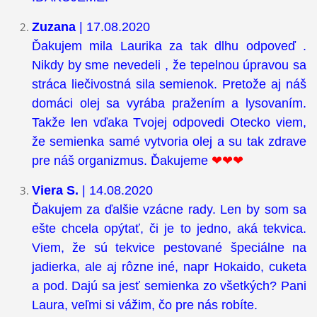
Zuzana
| 17.08.2020
Ďakujem mila Laurika za tak dlhu odpoveď .
Nikdy by sme nevedeli , že tepelnou úpravou sa
stráca liečivostná sila semienok. Pretože aj náš
domáci olej sa vyrába pražením a lysovaním.
Takže len vďaka Tvojej odpovedi Otecko viem,
že semienka samé vytvoria olej a su tak zdrave
pre náš organizmus. Ďakujeme
❤❤❤
Viera S.
| 14.08.2020
Ďakujem za ďalšie vzácne rady. Len by som sa
ešte chcela opýtať, či je to jedno, aká tekvica.
Viem, že sú tekvice pestované špeciálne na
jadierka, ale aj rôzne iné, napr Hokaido, cuketa
a pod. Dajú sa jesť semienka zo všetkých? Pani
Laura, veľmi si vážim, čo pre nás robíte.