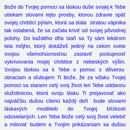
Bože do Tvojej pomoci sa láskou duše svojej k Tebe
utiekam slovami tejto prosby, ktorou zdravie späť
svojej chrbtici pýtam, ktorá sa stala stratou vápnika
tak oslabená, že sa začala kriviť od svojej pôvodnej
polohy. Do každého dňa staň sa Ty sám lekárom
tela môjho, ktorý dokážeš jediný na celom svete
svojou všemohúcnosťou zastaviť postupnosť
vykrivovania mojej chrbtice z nebeských výšin.
Svojou láskou sa k Tebe o pomoc s dôverou
obraciam a sľubujem Ti Bože, že za vďaku Tvojej
pomoci sa stanem celý svoj život len Tebe oddanou
služobnicou, ktorá svoju lásku Ti prejavovať ako
najväčšiu dušou cítenú každý deň bude slovami
láskavých modlitieb do Tvojej blízkosti
odosielaných. Len Teba Bože celý svoj život velebiť
a milovať budem a Tvojim prikázaniam sa dušou