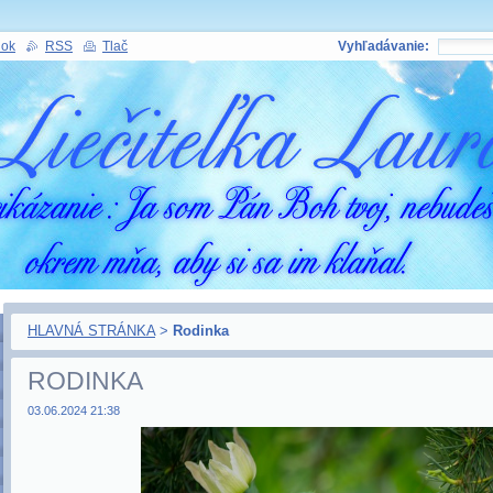
nok
RSS
Tlač
Vyhľadávanie:
HLAVNÁ STRÁNKA
>
Rodinka
RODINKA
03.06.2024 21:38