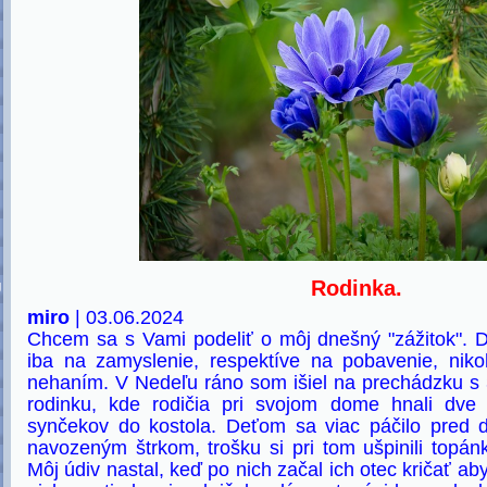
Rodinka.
U
miro
| 03.06.2024
Chcem sa s Vami podeliť o môj dnešný "zážitok". 
iba na zamyslenie, respektíve na pobavenie, nik
nehaním. V Nedeľu ráno som išiel na prechádzku s 3
rodinku, kde rodičia pri svojom dome hnali dve
synčekov do kostola. Deťom sa viac páčilo pred 
navozeným štrkom, trošku si pri tom ušpinili topánk
Môj údiv nastal, keď po nich začal ich otec kričať aby 