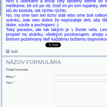
nich s utierkami a kričal celý spotený ideme do k
meškáme, bil ich po riti, čistil im pri tom topánky, deti
idú do kostola, tak rýchlo rýchlo.
No, my sme tam len ticho stáli lebo sme boli celkom
scénku...kde otec dobre že neprizabije deti, aby iš
láske, súcite a pochopení:-)
Taký paradox, ale tak takých je v živote veľa. L
prispieť na stránku, všetkých pozdravujem, ahojt
Bohom požehnaný deň každému božiemu bojovníkov
Späť
NÁZOV FORMULÁRA
Pridať komentár
Meno *
Text *