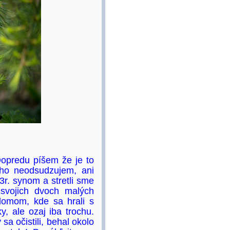
Dopredu píšem že je to
oho neodsudzujem, ani
r. synom a stretli sme
 svojich dvoch malých
domom, kde sa hrali s
y, ale ozaj iba trochu.
sa očistili, behal okolo