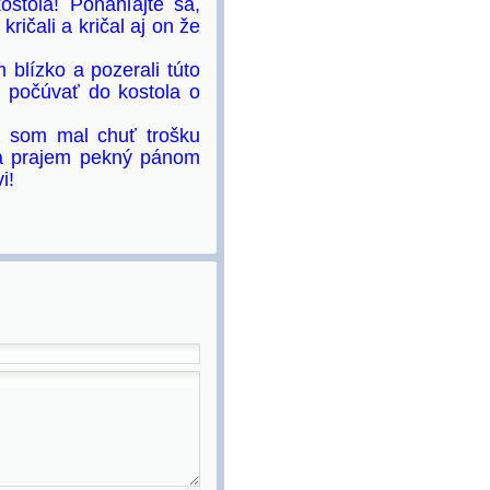
ostola! Ponáhľajte sa,
 kričali a kričal aj on že
 blízko a pozerali túto
li počúvať do kostola o
en som mal chuť trošku
e a prajem pekný pánom
i!