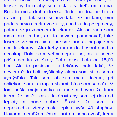
lepšie by bolo aby som ostala s dieťaťom doma.
Bola to moja druhá dcérka. Jedného dňa nechcela
už ani piť, tak som si povedala, že počkám, kým
príde staršia dcérka zo školy, chodila do prvej triedy,
potom že ju zoberiem k lekárovi. Ale od rána som
mala také čudné, ani to neviem pomenovať, také
tušenie, že niečo nie dobré sa stane ak nepôjdem s
ňou k lekárovi. Ako keby mi niekto hovoril choď a
nečakaj. Bola som veľmi nepokojná, až konečne
prišla dcérka zo školy Pohotovosť bola od 15,00
hod. Ale to posielanie k lekárovi bolo také, že
neviem či to boli myšlienky alebo som si to sama
vymýšľala. Tak som obliekla malú dcérku, pri
obliekaní som ju kropila slzami, bála som sa o ňu. V
tom prišla moja matka ku mne a hovorí že kam
idem, že na čo zas k lekárovi aby som jej dala od
teploty a bude dobre. Šťastie, že som ju
neposlúchla, vtedy mala teplotu vyše 40 stupňov.
Hovorím nemôžem čakať ani na pohotovosť, kedy