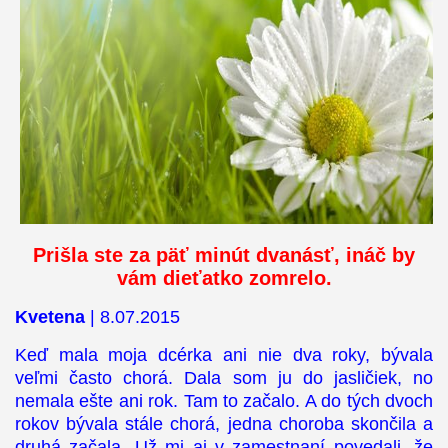
Prišla ste za päť minút dvanásť, ináč by
vám dieťatko zomrelo.
Kvetena
| 8.07.2015
Keď mala moja dcérka ani nie dva roky, bývala
veľmi často chorá. Dala som ju do jasličiek, no
nemala ešte ani rok. Tam to začalo. A do tých dvoch
rokov bývala stále chorá, jedna choroba skončila a
druhá začala. Už mi aj v zamestnaní povedali, že