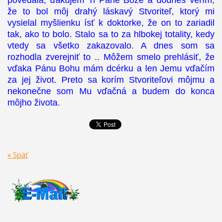
povedala, ďakujem Ti Pane Bože a dodnes verím,
že to bol môj drahý láskavý Stvoriteľ, ktorý mi
vysielal myšlienku ísť k doktorke, že on to zariadil
tak, ako to bolo. Stalo sa to za hlbokej totality, kedy
vtedy sa všetko zakazovalo. A dnes som sa
rozhodla zverejniť to .. Môžem smelo prehlásiť, že
vďaka Pánu Bohu mám dcérku a len Jemu vďačím
za jej život. Preto sa korím Stvoriteľovi môjmu a
nekonečne som Mu vďačná a budem do konca
môjho života.
« Späť