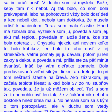
sa im uráči prísť. V duchu som si myslela, Bože,
keby tam nik nebol. Aj tak bolo, čo som bola
prekvapená, lebo na pohotovosti vždy bolo dosť detí
a ked neboli deti, nebola tam doktorka, že musela
odísť k pacientom. Teraz som mala šťastie. Hneď
ma zobrala dnu, vyzliekla som ju, povedala som jej,
akú má teplotu, povedala mi Bože žena, kde ste
bola doteraz . . Chystala injekciu ani neviem koľko
to bolo kubíkov, len bolo to toho dosť v tej
striekačke. Veľmi pomaly jej ju dávala, potom ju len
zakryla dekou a povedala mi, prišla ste za päť minút
dvanásť, ináč by vám dieťatko zomrelo. Bola
predávkovaná veľmi silnými liekmi a udrelo jej to pri
tom nešťastí šťastie na črevá. Ako zázrakom, jej
začala teplota klesať a ked bola 37 zo 40 stupňov
tak, povedala, že ju už môžem obliecť. Tušila som
že to nemohlo byť len tak, že v čakárni nik nebol a
doktorka hneď brala malú. No nemala som sa s kým
o tom porozprávať, ale v duchu som vtedy