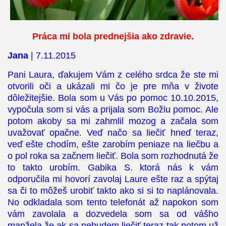
Práca mi bola prednejšia ako zdravie.
Jana
| 7.11.2015
Pani Laura, ďakujem Vám z celého srdca že ste mi
otvorili oči a ukázali mi čo je pre mňa v živote
dôležitejšie. Bola som u Vás po pomoc 10.10.2015,
vypočula som si vás a prijala som Božiu pomoc. Ale
potom akoby sa mi zahmlil mozog a začala som
uvažovať opačne. Veď načo sa liečiť hneď teraz,
veď ešte chodím, ešte zarobím peniaze na liečbu a
o pol roka sa začnem liečiť. Bola som rozhodnutá že
to takto urobím. Gabika S. ktorá nás k vám
odporučila mi hovorí zavolaj Laure ešte raz a spýtaj
sa či to môžeš urobiť takto ako si si to naplánovala.
No odkladala som tento telefonát až napokon som
vám zavolala a dozvedela som sa od vášho
manžela že ak sa nebudem liečiť teraz tak potom už