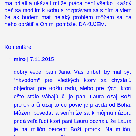
ma prijali a ukázali mi že práca není všetko. Každý
deň sa modlím k Bohu a rozprávam sa s ním a viem
že ak budem mať nejaký problém môžem sa na
neho obrátiť a On mi pomôže. ĎAKUJEM.
Komentáre:
miro
| 7.11.2015
dobrý večer pani Jana, Váš príbeh by mal byť
"návodom" pre všetkých ktorý sa chystajú
objednať pre Božiu radu, alebo pre tých, ktorí
ešte stále váhajú či je pani Laura ozaj Boží
prorok a či ozaj to čo povie je pravda od Boha.
Môžem povedať a verím že sa k môjmu názoru
pridá veľa ľudí ktorí pani Lauru poznajú že Laura
je na milión percent Boží prorok. Na milión,