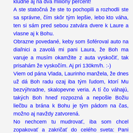
kludne aj na dva milióny percent!
A ste statočná že ste to pochopili a rozhodli ste
sa správne, čím skôr tým lepšie, lebo kto váha,
ten si sám pred sebou zatvára dvere k Laure a
vlasne aj k Bohu.
Obrazne povedané, keby som šoféroval auto na
diaľnici a zavolá mi pani Laura, že Boh ma
varuje a musím okamžite z auta vyskočiť, tak
prisahám že vyskočím. Aj pri 130km/h. :-)
Viem od pána Vlada, Laurinho manžela, že dnes
už dá Boh radu ozaj iba tým ľudom, ktorí Mu
bezvýhradne, skalopevne veria. A tí čo váhajú,
takých Boh hneď rozpozná a nepošle Božiu
liečbu a brána k Bohu je tým pádom na čas,
možno aj navždy zatvorená.
No nechcem tu mudrovať, iba som chcel
zopakovať a zakričať do celého sveta: Pani