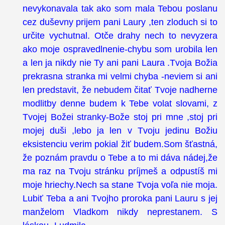
nevykonavala tak ako som mala Tebou poslanu
cez duševny prijem pani Laury ,ten zloduch si to
určite vychutnal. Otče drahy nech to nevyzera
ako moje ospravedlnenie-chybu som urobila len
a len ja nikdy nie Ty ani pani Laura .Tvoja Božia
prekrasna stranka mi velmi chyba -neviem si ani
len predstavit, že nebudem čitať Tvoje nadherne
modlitby denne budem k Tebe volat slovami, z
Tvojej Božei stranky-Bože stoj pri mne ,stoj pri
mojej duši ,lebo ja len v Tvoju jedinu Božiu
eksistenciu verim pokial žiť budem.Som šťastná,
že poznám pravdu o Tebe a to mi dáva nádej,že
ma raz na Tvoju stránku príjmeš a odpustíš mi
moje hriechy.Nech sa stane Tvoja voľa nie moja.
Lubiť Teba a ani Tvojho proroka pani Lauru s jej
manželom Vladkom nikdy neprestanem. S