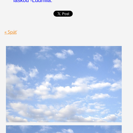
láskou -Ludmila.
« Späť