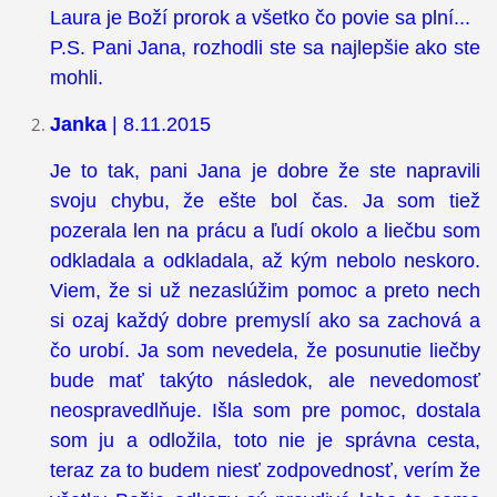
Laura je Boží prorok a všetko čo povie sa plní...
P.S. Pani Jana, rozhodli ste sa najlepšie ako ste
mohli.
Janka
| 8.11.2015
Je to tak, pani Jana je dobre že ste napravili
svoju chybu, že ešte bol čas. Ja som tiež
pozerala len na prácu a ľudí okolo a liečbu som
odkladala a odkladala, až kým nebolo neskoro.
Viem, že si už nezaslúžim pomoc a preto nech
si ozaj každý dobre premyslí ako sa zachová a
čo urobí. Ja som nevedela, že posunutie liečby
bude mať takýto následok, ale nevedomosť
neospravedlňuje. Išla som pre pomoc, dostala
som ju a odložila, toto nie je správna cesta,
teraz za to budem niesť zodpovednosť, verím že