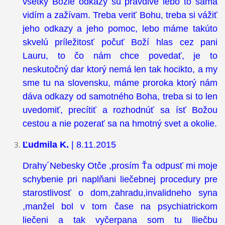
všetky Božie odkazy sú pravdivé lebo to sama
vidím a zažívam. Treba veriť Bohu, treba si vážiť
jeho odkazy a jeho pomoc, lebo máme takúto
skvelú príležitosť počuť Boží hlas cez pani
Lauru, to čo nám chce povedať, je to
neskutočný dar ktorý nemá len tak hocikto, a my
sme tu na slovensku, máme proroka ktorý nám
dáva odkazy od samotného Boha, treba si to len
uvedomiť, precítiť a rozhodnúť sa ísť Božou
cestou a nie pozerať sa na hmotný svet a okolie.
Ľudmila K.
| 8.11.2015
Drahy´Nebesky Otče ,prosím Ťa odpusť mi moje
schybenie pri naplňani liečebnej procedury pre
starostlivosť o dom,zahradu,invalidneho syna
,manžel bol v tom čase na psychiatrickom
liečeni a tak vyčerpana som tu lliečbu