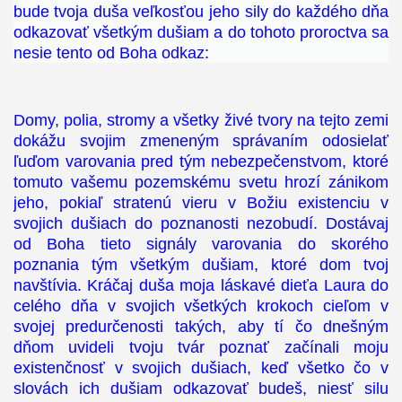
bude tvoja duša veľkosťou jeho sily do každého dňa
odkazovať všetkým dušiam a do tohoto proroctva sa
nesie tento od Boha odkaz:
Domy, polia, stromy a všetky živé tvory na tejto zemi
dokážu svojim zmeneným správaním odosielať
ľuďom varovania pred tým nebezpečenstvom, ktoré
tomuto vašemu pozemskému svetu hrozí zánikom
jeho, pokiaľ stratenú vieru v Božiu existenciu v
svojich dušiach do poznanosti nezobudí. Dostávaj
od Boha tieto signály varovania do skorého
poznania tým všetkým dušiam, ktoré dom tvoj
navštívia. Kráčaj duša moja láskavé dieťa Laura do
celého dňa v svojich všetkých krokoch cieľom v
svojej predurčenosti takých, aby tí čo dnešným
dňom uvideli tvoju tvár poznať začínali moju
existenčnosť v svojich dušiach, keď všetko čo v
slovách ich dušiam odkazovať budeš, niesť silu