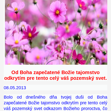
Od Boha zapečatené Božie tajomstvo
odkrytím pre tento celý váš pozemský svet.
08.05.2013
Bolo od dnešného dňa tvojej duši od Boha
zapečatené Božie tajomstvo odkrytím pre tento celý
váš pozemský svet odkazom Božieho proroctva, čo