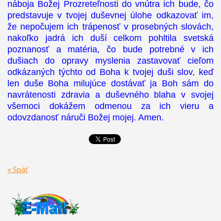
náboja Božej Prozreteľnosti do vnútra ich bude, čo
predstavuje v tvojej duševnej úlohe odkazovať im,
že nepočujem ich trápenosť v prosebných slovách,
nakoľko jadrá ich duší celkom pohltila svetská
poznanosť a matéria, čo bude potrebné v ich
dušiach do opravy myslenia zastavovať cieľom
odkázaných týchto od Boha k tvojej duši slov, keď
len duše Boha milujúce dostávať ja Boh sám do
navrátenosti zdravia a duševného blaha v svojej
všemoci dokážem odmenou za ich vieru a
odovzdanosť náruči Božej mojej. Amen.
« Späť