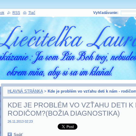
nok
RSS
Tlač
Vyhľadávanie:
HLAVNÁ STRÁNKA
>
Kde je problém vo vzťahu deti k nám - rodičo
KDE JE PROBLÉM VO VZŤAHU DETI K 
RODIČOM?(BOŽIA DIAGNOSTIKA)
26.11.2013 02:23
Späť