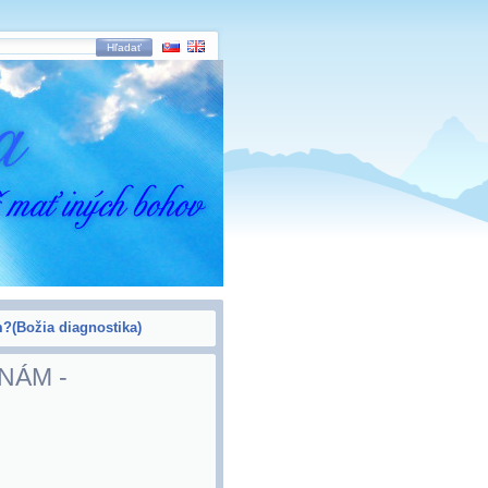
Hľadať
m?(Božia diagnostika)
NÁM -