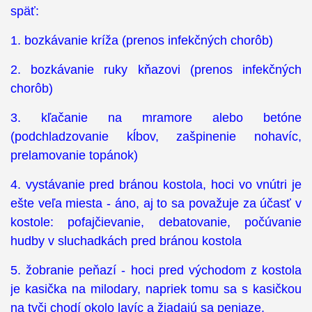
späť:
1. bozkávanie kríža (prenos infekčných chorôb)
2. bozkávanie ruky kňazovi (prenos infekčných
chorôb)
3. kľačanie na mramore alebo betóne
(podchladzovanie kĺbov, zašpinenie nohavíc,
prelamovanie topánok)
4. vystávanie pred bránou kostola, hoci vo vnútri je
ešte veľa miesta - áno, aj to sa považuje za účasť v
kostole: pofajčievanie, debatovanie, počúvanie
hudby v sluchadkách pred bránou kostola
5. žobranie peňazí - hoci pred východom z kostola
je kasička na milodary, napriek tomu sa s kasičkou
na tyči chodí okolo lavíc a žiadajú sa peniaze.