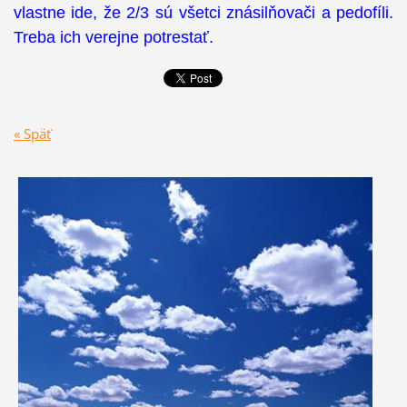
vlastne ide, že 2/3 sú všetci znásilňovači a pedofíli.
Treba ich verejne potrestať.
« Späť