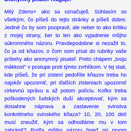
Milý Zdeno+ ako sa označuješ. Súhlasím so
všetkým, čo píšeš do tejto stránky a píšeš dobre.
Jediné čo by som poopravil, ale neber to ako kritiku
z mojej strany, ber to len ako vyjadrenie môjho
súkromného názoru. Pravdepodobne si nezažil to,
čo ja od kňazov, o čom som písal do rubriky vaše
príbehy ako anonymný pisateľ. Preto chápem „tvoju
mäkkosť“ v postupe proti týmto zvrhlíkom. V tej stati,
kde píšeš, že pri zistení pedofílie kňazov treba ho
najskôr upozorniť, pri ďalších zisteniach upozorniť
cirkevnú správu a až potom políciu. Koľko treba
poškodených ľudských duší akceptovať, kým sa
dosiahne náprava a zastavenie svinstva
konkrétneho svinského kňaza? 10, 20, 100 detí
musí zneužiť, kým sa odhodláme mu v tom
zabrániť? Podľa môjho názoru hneď pri prvom