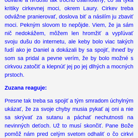
kritiky cirkevnej moci, okrem Laury. Cirkev treba
odvážne pranierovať, doslova biť a násilím ju zbaviť
moci. Pekným slovom to nepôjde. Viem, že ja sám
nič nedokážem, môžem len hromžiť a vypľúvať
svoju dušu do internetu, ale keby bolo viac takých
ľudí ako je Daniel a dokázali by sa spojiť, ihneď by
som sa pridal a pevne verím, že by bolo možné s
cirkvou zatočiť a klepnúť jej po jej dlhých a mocných
prstoch.
Zuzana reaguje:
Presne tak treba sa spojiť a tým smradom úchylným
ukázať, že za svoje chyby musia pykať aj oni a nie
sa skrývať za sutanu a páchať nechutnosti na
nevinných deťoch. Už to musí skončiť. Pane Bože
pomôž nám pred celým svetom odhaliť o čo cirkvi