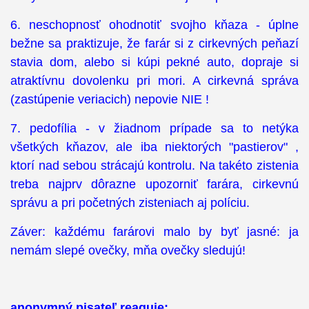
6. neschopnosť ohodnotiť svojho kňaza - úplne
bežne sa praktizuje, že farár si z cirkevných peňazí
stavia dom, alebo si kúpi pekné auto, dopraje si
atraktívnu dovolenku pri mori. A cirkevná správa
(zastúpenie veriacich) nepovie NIE !
7. pedofília - v žiadnom prípade sa to netýka
všetkých kňazov, ale iba niektorých "pastierov" ,
ktorí nad sebou strácajú kontrolu. Na takéto zistenia
treba najprv dôrazne upozorniť farára, cirkevnú
správu a pri početných zisteniach aj políciu.
Záver: každému farárovi malo by byť jasné: ja
nemám slepé ovečky, mňa ovečky sledujú!
anonymný pisateľ reaguje: