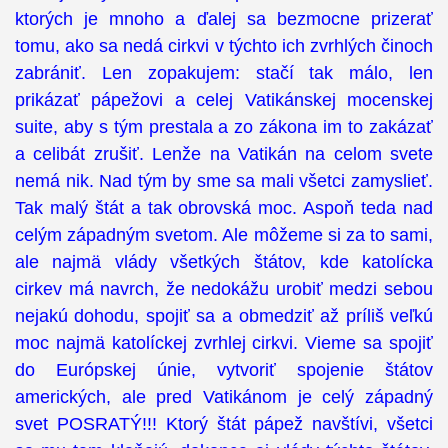
ktorých je mnoho a ďalej sa bezmocne prizerať
tomu, ako sa nedá cirkvi v týchto ich zvrhlých činoch
zabrániť. Len zopakujem: stačí tak málo, len
prikázať pápežovi a celej Vatikánskej mocenskej
suite, aby s tým prestala a zo zákona im to zakázať
a celibát zrušiť. Lenže na Vatikán na celom svete
nemá nik. Nad tým by sme sa mali všetci zamyslieť.
Tak malý štát a tak obrovská moc. Aspoň teda nad
celým západným svetom. Ale môžeme si za to sami,
ale najmä vlády všetkých štátov, kde katolícka
cirkev má navrch, že nedokážu urobiť medzi sebou
nejakú dohodu, spojiť sa a obmedziť až príliš veľkú
moc najmä katolíckej zvrhlej cirkvi. Vieme sa spojiť
do Európskej únie, vytvoriť spojenie štátov
amerických, ale pred Vatikánom je celý západný
svet POSRATÝ!!! Ktorý štát pápež navštívi, všetci