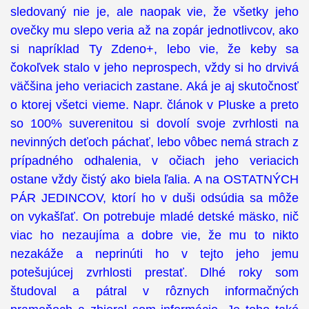
sledovaný nie je, ale naopak vie, že všetky jeho
ovečky mu slepo veria až na zopár jednotlivcov, ako
si napríklad Ty Zdeno+, lebo vie, že keby sa
čokoľvek stalo v jeho neprospech, vždy si ho drvivá
väčšina jeho veriacich zastane. Aká je aj skutočnosť
o ktorej všetci vieme. Napr. článok v Pluske a preto
so 100% suverenitou si dovolí svoje zvrhlosti na
nevinných deťoch páchať, lebo vôbec nemá strach z
prípadného odhalenia, v očiach jeho veriacich
ostane vždy čistý ako biela ľalia. A na OSTATNÝCH
PÁR JEDINCOV, ktorí ho v duši odsúdia sa môže
on vykašľať. On potrebuje mladé detské mäsko, nič
viac ho nezaujíma a dobre vie, že mu to nikto
nezakáže a neprinúti ho v tejto jeho jemu
potešujúcej zvrhlosti prestať. Dlhé roky som
študoval a pátral v rôznych informačných