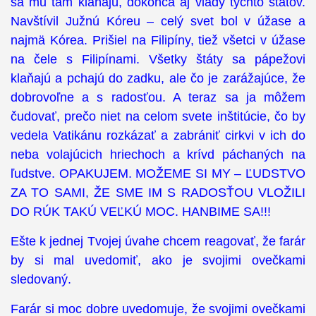
sa mu tam klaňajú, dokonca aj vlády týchto štátov.
Navštívil Južnú Kóreu – celý svet bol v úžase a
najmä Kórea. Prišiel na Filipíny, tiež všetci v úžase
na čele s Filipínami. Všetky štáty sa pápežovi
klaňajú a pchajú do zadku, ale čo je zarážajúce, že
dobrovoľne a s radosťou. A teraz sa ja môžem
čudovať, prečo niet na celom svete inštitúcie, čo by
vedela Vatikánu rozkázať a zabrániť cirkvi v ich do
neba volajúcich hriechoch a krívd páchaných na
ľudstve. OPAKUJEM. MOŽEME SI MY – ĽUDSTVO
ZA TO SAMI, ŽE SME IM S RADOSŤOU VLOŽILI
DO RÚK TAKÚ VEĽKÚ MOC. HANBIME SA!!!
Ešte k jednej Tvojej úvahe chcem reagovať, že farár
by si mal uvedomiť, ako je svojimi ovečkami
sledovaný.
Farár si moc dobre uvedomuje, že svojimi ovečkami