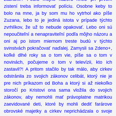
zistení treba informovať políciu. Osobne keby to
bolo na mne, ja by som mu ho vytrhol ako píše
Zuzana, lebo to je jediná istota v prípade týchto
zvrhlíkov, že už to nebude opakovať. Lebo oni sú
nepoučiteľní a nenapraviteľní podľa môjho názoru a
oni aj po istom miernom treste budú v týchto
svinstvách pokračovať naďalej. Zamysli sa Zdeno+,
koľké dlhé roky sa o tom vie, píše sa o tom v
novinách, počujeme o tom v televízii, kto ich
zastavil?! A pritom stačilo by tak málo, aby cirkev
odstránila zo svojich zákonov celibát, ktorý nie je
pre nich príkazom od Boha a ktorý si až niekoľko
storočí po Kristovi ona sama vložila do svojich
zákonov, aby nemohli mať právoplatne matrikou
zaevidované deti, ktoré by mohli dediť farárove
obrovské majetky a cirkev neprichádzala o svoje