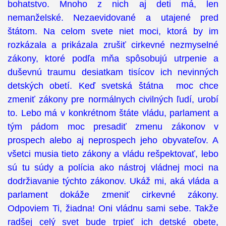
bohatstvo. Mnoho z nich aj deti má, len
nemanželské. Nezaevidované a utajené pred
štátom. Na celom svete niet moci, ktorá by im
rozkázala a prikázala zrušiť cirkevné nezmyselné
zákony, ktoré podľa mňa spôsobujú utrpenie a
duševnú traumu desiatkam tisícov ich nevinných
detských obetí. Keď svetská štátna moc chce
zmeniť zákony pre normálnych civilných ľudí, urobí
to. Lebo má v konkrétnom štáte vládu, parlament a
tým pádom moc presadiť zmenu zákonov v
prospech alebo aj neprospech jeho obyvateľov. A
všetci musia tieto zákony a vládu rešpektovať, lebo
sú tu súdy a polícia ako nástroj vládnej moci na
dodržiavanie týchto zákonov. Ukáž mi, aká vláda a
parlament dokáže zmeniť cirkevné zákony.
Odpoviem Ti, žiadna! Oni vládnu sami sebe. Takže
radšej celý svet bude trpieť ich detské obete,