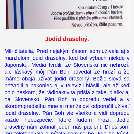
Jodid draselný.
Milí čitatelia. Pred nejakým časom som užívala aj s
manželom jodid draselný, keď bol výbuch niekde v
Japonsku. Médiá tvrdili, že Slovensku nič nehrozí,
ale láskavý môj Pán Boh povedal že hrozí a že
máme obaja užívať jodid draselný. Božie slová sa
potvrdili a nakoniec aj v televízii hlásili, ale až keď
bolo neskoro, že rádioaktivita prišla z takej diaľky aj
na Slovensko. Pán Boh to dopredu vedel a v
skorom predstihu mne aj manželovi odporučil užívať
jodid draselný. Pán Boh vie všetko a vidí dopredu
každé nebezpečie, ktoré ľuďom hrozí. Jodid
draselný nám zohnal jeden náš pacient. Dnes som
mu telefonovala a pýtala som sa ho, kde ho kúpil.