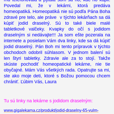
Povedal mi, že v lekárni, ktorá predáva
homeopatiká. Homeopatiká nie sú podľa Pána Boha
zdravé pre telo, ale práve v týchto lekárňach sa dá
kúpiť jodid draselný. Sú to také biele malé
tabletkové valčeky. Kvapky do očí s jodidom
draselným si nedávajte!!! Ja som ešte pozerala na
internete a posielam Vám dva linky, kde sa dá kúpiť
jodid draselný. Pán Boh mi tento prípravok v týchto
obchodoch odobril súhlasom. V jednom balení sú
len štyri tabletky. Zdravie ale za to stojí. Takže
skúste pochodiť homeopatické lekárne, nie tie
obyčajné. Mám Vás všetkých rada. Opatrujte sa mi,
ste ako moje deti, ktoré s Božou pomocou chcem
chrániť. Ľúbim Vás, Laura
Tu sú linky na lekárne s jodidom draselným:
www.gigalekarna.cz/produkt/jodid-draselny-65-vulm-