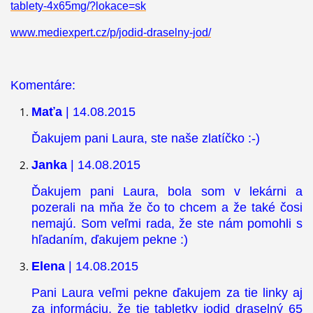
tablety-4x65mg/?lokace=sk
www.mediexpert.cz/p/jodid-draselny-jod/
Komentáre:
Maťa
| 14.08.2015
Ďakujem pani Laura, ste naše zlatíčko :-)
Janka
| 14.08.2015
Ďakujem pani Laura, bola som v lekárni a
pozerali na mňa že čo to chcem a že také čosi
nemajú. Som veľmi rada, že ste nám pomohli s
hľadaním, ďakujem pekne :)
Elena
| 14.08.2015
Pani Laura veľmi pekne ďakujem za tie linky aj
za informáciu, že tie tabletky jodid draselný 65