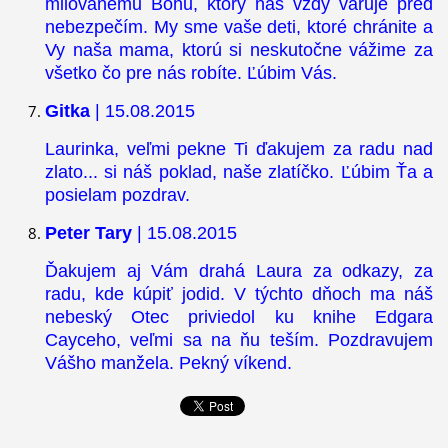
milovanému Bohu, ktorý nás vždy varuje pred
nebezpečím. My sme vaše deti, ktoré chránite a
Vy naša mama, ktorú si neskutočne vážime za
všetko čo pre nás robíte. Ľúbim Vás.
Gitka
| 15.08.2015
Laurinka, veľmi pekne Ti ďakujem za radu nad
zlato... si náš poklad, naše zlatíčko. Ľúbim Ťa a
posielam pozdrav.
Peter Tary
| 15.08.2015
Ďakujem aj Vám drahá Laura za odkazy, za
radu, kde kúpiť jodid. V týchto dňoch ma náš
nebeský Otec priviedol ku knihe Edgara
Cayceho, veľmi sa na ňu teším. Pozdravujem
Vášho manžela. Pekný víkend.