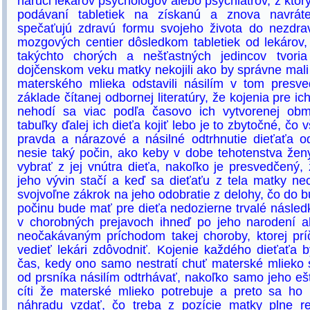
náruči lekárov psychológov alebo psychiatrov, z ktor
podávaní tabletiek na získanú a znova navrát
spečaťujú zdravú formu svojeho života do nezdrav
mozgových centier dôsledkom tabletiek od lekárov,
takýchto chorých a nešťastných jedincov tvoria
dojčenskom veku matky nekojili ako by správne mali
materského mlieka odstavili násilím v tom presv
základe čítanej odbornej literatúry, že kojenia pre i
nehodí sa viac podľa časovo ich vytvorenej obm
tabuľky ďalej ich dieťa kojiť lebo je to zbytočné, čo
pravda a nárazové a násilné odtrhnutie dieťaťa o
nesie taký počin, ako keby v dobe tehotenstva ženy
vybrať z jej vnútra dieťa, nakoľko je presvedčený
jeho vývin stačí a keď sa dieťaťu z tela matky nec
svojvoľne zákrok na jeho odobratie z delohy, čo do 
počinu bude mať pre dieťa nedozierne trvalé násle
v chorobných prejavoch ihneď po jeho narodení 
neočakávaným príchodom takej choroby, ktorej prí
vedieť lekári zdôvodniť. Kojenie každého dieťaťa b
čas, kedy ono samo nestratí chuť materské mlieko 
od prsníka násilím odtrhávať, nakoľko samo jeho eš
cíti že materské mlieko potrebuje a preto sa ho
náhradu vzdať, čo treba z pozície matky plne re