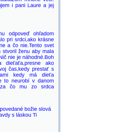
em i pani Laure a jej
nu odpoveď ohľadom
lo pri srdci,ako krásne
ne a čo nie.Tento svet
stvoril ženu aby mala
.Nič nie je náhodné.Boh
a dieťaťa,presne ako
voj čas,kedy prestať s
íslami kedy má dieťa
že to neurobí v danom
il,za čo mu zo srdca
ovedané božie slová
avdy s láskou Ti