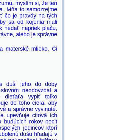
zumu, myslím si, že ten
zba. Mňa to samozrejme
ť čo je pravdy na tých
by sa od kojenia mali
k nedať napriek plaču,
právne, alebo je správne
za materské mlieko. Či
as duši jeho do doby
 slovom neodovzdal a
dieťaťa vypiť toľko
uje do toho cieľa, aby
vé a správne vyvinuté.
e upevňuje citová ich
o budúcich rokov pocit
spelých jedincov ktorí
ubolenú dušu hľadajú v