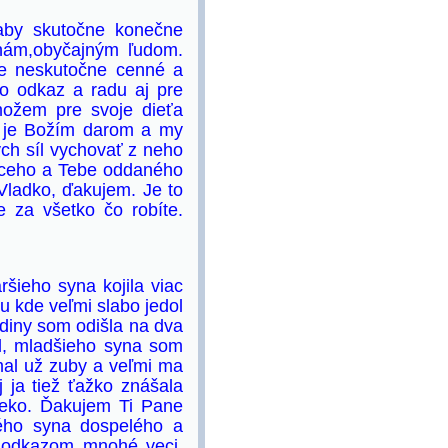
aby skutočne konečne
 nám,obyčajným ľudom.
je neskutočne cenné a
to odkaz a radu aj pre
možem pre svoje dieťa
ťa je Božím darom a my
ch síl vychovať z neho
júceho a Tebe oddaného
Vladko, ďakujem. Je to
e za všetko čo robíte.
šieho syna kojila viac
u kde veľmi slabo jedol
odiny som odišla na dva
al, mladšieho syna som
mal už zuby a veľmi ma
 ja tiež ťažko znášala
lieko. Ďakujem Ti Pane
ého syna dospelého a
to odkazom mnohé veci.