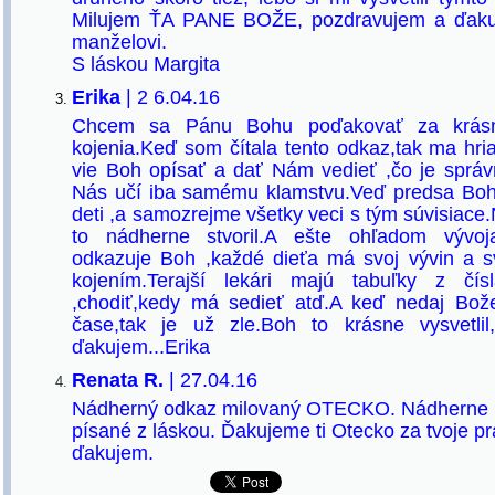
Milujem ŤA PANE BOŽE, pozdravujem a ďakuj
manželovi.
S láskou Margita
Erika
| 2 6.04.16
Chcem sa Pánu Bohu poďakovať za krás
kojenia.Keď som čítala tento odkaz,tak ma hria
vie Boh opísať a dať Nám vedieť ,čo je správ
Nás učí iba samému klamstvu.Veď predsa Boh 
deti ,a samozrejme všetky veci s tým súvisiace
to nádherne stvoril.A ešte ohľadom vývoj
odkazuje Boh ,každé dieťa má svoj vývin a s
kojením.Terajší lekári majú tabuľky z č
,chodiť,kedy má sedieť atď.A keď nedaj Bo
čase,tak je už zle.Boh to krásne vysvetl
ďakujem...Erika
Renata R.
| 27.04.16
Nádherný odkaz milovaný OTECKO. Nádherne p
písané z láskou. Ďakujeme ti Otecko za tvoje pr
ďakujem.