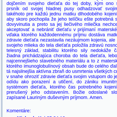
dojčením svojeho dieťaťa do tej doby, kým ono
prsník od svojej hladnej pusy odhadzovať svo
takéhoto pre každú jednu matku dlhodobého kojeni
aby skoro pochopila že jeho telíčku ešte potrebná 
dovyvinutia a preto sa jej liečivého mliečka nechc
akceptovať a nebrániť dieťaťu v prijímaní maters
vďaka ktorého každodennému príjmu dostáva matk
zdravie dieťaťa nezastavila nezáujmom kojenia, al
svojeho mlieka do tela dieťaťa položila zdravú nosnos
telesný základ, stabilitu ktorého sily nedokáže
žiadna prichádzajúca choroba do tela dieťaťa, leb
najcennejšieho stavebného materiálu a to z maters
ktorého imunoglobulínový obsah bude do celého ďalš
tá najsilnejšia aktívna zbraň do usmrtenia všetkých 
v snahe ohroziť zdravie dieťaťa svojim vstupom do je
odídu ako porazení a utlčení, do zániku imunit
systémom dieťaťa, ktorého čas potrebného kojeni
prerušený jeho odstavením. Božie odoslané sl
zapísané Lauriným duševným príjmom. Amen.
Komentáre: