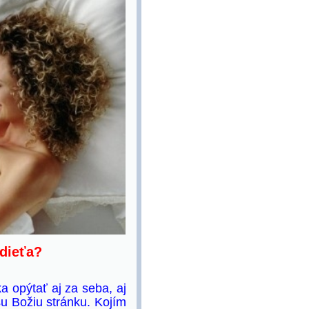
 dieťa?
 opýtať aj za seba, aj
u Božiu stránku. Kojím