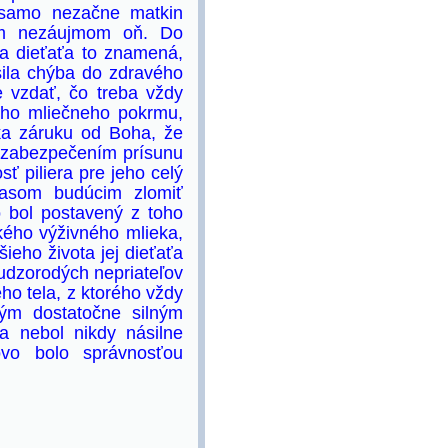
 samo nezačne matkin
jim nezáujmom oň. Do
a dieťaťa to znamená,
sila chýba do zdravého
e vzdať, čo treba vždy
kého mliečneho pokrmu,
a záruku od Boha, že
e zabezpečením prísunu
ť piliera pre jeho celý
 časom budúcim zlomiť
o bol postavený z toho
kého výživného mlieka,
ieho života jej dieťaťa
cudzorodých nepriateľov
ho tela, z ktorého vždy
ným dostatočne silným
a nebol nikdy násilne
ovo bolo správnosťou