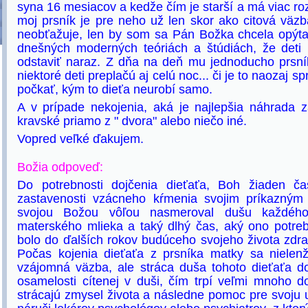
syna 16 mesiacov a kedže čím je starší a má viac ro
moj prsník je pre neho už len skor ako citová vä
neobťažuje, len by som sa Pán Božka chcela opýta
dnešných moderných teóriách a štúdiách, že deti 
odstaviť naraz. Z dňa na deň mu jednoducho prsní
niektoré deti preplačú aj celú noc... či je to naozaj s
počkať, kým to dieťa neurobí samo.
A v prípade nekojenia, aká je najlepšia náhrada 
kravské priamo z " dvora" alebo niečo iné.
Vopred veľké ďakujem.
Božia odpoveď:
Do potrebnosti dojčenia dieťaťa, Boh žiaden č
zastavenosti vzácneho kŕmenia svojim príkazným
svojou Božou vôľou nasmeroval dušu každého 
materského mlieka a taký dlhý čas, aký ono potreb
bolo do ďalších rokov budúceho svojeho života zdra
Počas kojenia dieťaťa z prsníka matky sa nielenž
vzájomná väzba, ale stráca duša tohoto dieťaťa d
osamelosti cítenej v duši, čím trpí veľmi mnoho do
strácajú zmysel života a následne pomoc pre svoju 