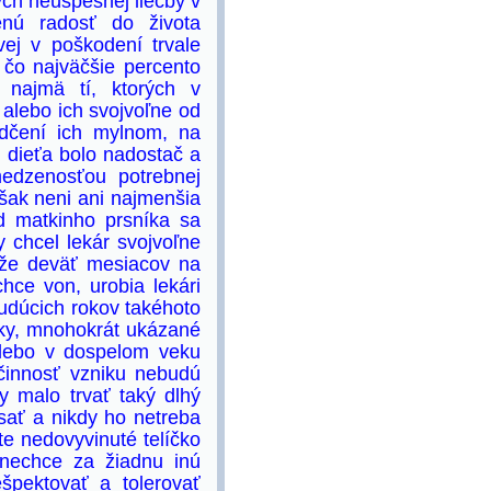
ých neúspešnej liečby v
enú radosť do života
ej v poškodení trvale
 čo najväčšie percento
 najmä tí, ktorých v
 alebo ich svojvoľne od
edčení ich mylnom, na
ch dieťa bolo nadostač a
edzenosťou potrebnej
 však neni ani najmenšia
d matkinho prsníka sa
 chcel lekár svojvoľne
, že deväť mesiacov na
hce von, urobia lekári
budúcich rokov takéhoto
dky, mnohokrát ukázané
alebo v dospelom veku
činnosť vzniku nebudú
y malo trvať taký dlhý
sať a nikdy ho netreba
te nedovyvinuté telíčko
 nechce za žiadnu inú
špektovať a tolerovať