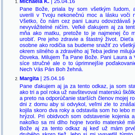
Michaela K.
| 25.04.16
Pane Bože, priala by som všetkým ľudom, 
uverili v Tvoju nekonečnú moc a lásku voči
Všetko, čo nám cez pani Lauru odovzdávaš 
nevyvážitelné ničím. Veľké ďakujem aj za ten
mňa ako matku, pretože to je najmenej čo 
urobiť. Pre jeho zdravie a štastný život. Die
osobne ako rodičia sa budeme snažiť zo všetký
okrem silného a zdravého aj Teba jedine milu
človeka. Milujem Ťa Pane Bože. Pani Laura a 
síce stručné ale o to úprimnejšie poďakovani
Nech Vás Pán Boh žehná.
Margita
| 25.04.16
Pane ďakujem aj ja za tento odkaz, ja som star
ako tri a pol roka už navštevoval materskú škôlk
a preto na odporúčanie starších členov mojej r
dni z domu aby si odvykol, veľmi zle to znáš
kojila skoro dva roky a odstavila som ho lebo 
hrýzol. Pri obidvoch som odstavenie kojenia aj
nakoľko sa mi dlho hojne tvorilo materské m
Bože aj za tento odkaz aj keď už mám prv
druhého skoro tiež, lebo si mi vysvetlil tým