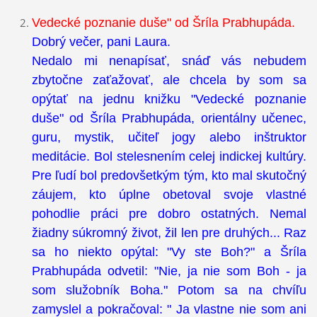
Vedecké poznanie duše" od Šríla Prabhupáda.
Dobrý večer, pani Laura.
Nedalo mi nenapísať, snáď vás nebudem
zbytočne zaťažovať, ale chcela by som sa
opýtať na jednu knižku "Vedecké poznanie
duše" od Šríla Prabhupáda, orientálny učenec,
guru, mystik, učiteľ jogy alebo inštruktor
meditácie. Bol stelesnením celej indickej kultúry.
Pre ľudí bol predovšetkým tým, kto mal skutočný
záujem, kto úplne obetoval svoje vlastné
pohodlie práci pre dobro ostatných. Nemal
žiadny súkromný život, žil len pre druhých... Raz
sa ho niekto opýtal: "Vy ste Boh?" a Šríla
Prabhupáda odvetil: "Nie, ja nie som Boh - ja
som služobník Boha." Potom sa na chvíľu
zamyslel a pokračoval: " Ja vlastne nie som ani