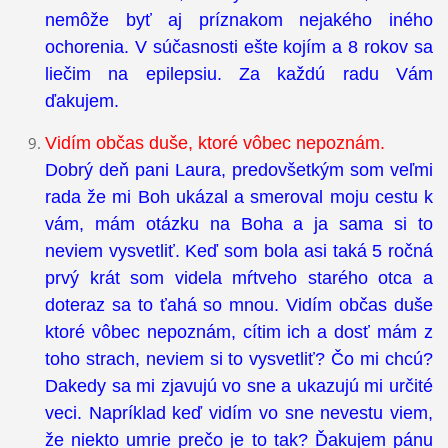
nemôže byť aj príznakom nejakého iného
ochorenia. V súčasnosti ešte kojím a 8 rokov sa
liečim na epilepsiu. Za každú radu Vám
ďakujem.
Vidím občas duše, ktoré vôbec nepoznám.
Dobrý deň pani Laura, predovšetkým som veľmi
rada že mi Boh ukázal a smeroval moju cestu k
vám, mám otázku na Boha a ja sama si to
neviem vysvetliť. Keď som bola asi taká 5 ročná
prvý krát som videla mŕtveho starého otca a
doteraz sa to ťahá so mnou. Vidím občas duše
ktoré vôbec nepoznám, cítim ich a dosť mám z
toho strach, neviem si to vysvetliť? Čo mi chcú?
Dakedy sa mi zjavujú vo sne a ukazujú mi určité
veci. Napríklad keď vidím vo sne nevestu viem,
že niekto umrie prečo je to tak? Ďakujem pánu