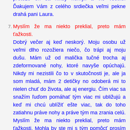
Ďakujem Vám z celého srdiečka veľmi pekne
drahá pani Laura.
Myslím že ma niekto preklial, preto mám
ťažkosti.
Dobrý večer aj keď neskorý. Moju osobu už
veľmi dlho rozožiera niečo, čo trápi aj moju
dušu. Mám už od malička tučné trocha aj
zdeformované nohy, ktoré navyše opúchajú.
Nikdy mi nezistili čo to v skutočnosti je, ale ja
som mladá, mám 2 detičky no odoberá mi to
nielen chuť do života, ale aj energiu. Čím viac sa
snažím ľuďom pomáhať tým viac mi ubližujú a
keď mi chcú ublížiť ešte viac, tak do toho
zatiahnu práve nohy a práve tým ma zrania celú.
Myslím že ma niekto preklial, preto mám
ťažkosti. Mohla by ste mi s tým pomôcť prosím