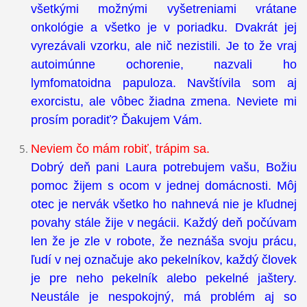
všetkými možnými vyšetreniami vrátane
onkológie a všetko je v poriadku. Dvakrát jej
vyrezávali vzorku, ale nič nezistili. Je to že vraj
autoimúnne ochorenie, nazvali ho
lymfomatoidna papuloza. Navštívila som aj
exorcistu, ale vôbec žiadna zmena. Neviete mi
prosím poradiť? Ďakujem Vám.
Neviem čo mám robiť, trápim sa.
Dobrý deň pani Laura potrebujem vašu, Božiu
pomoc žijem s ocom v jednej domácnosti. Môj
otec je nervák všetko ho nahnevá nie je kľudnej
povahy stále žije v negácii. Každý deň počúvam
len že je zle v robote, že neznáša svoju prácu,
ľudí v nej označuje ako pekelníkov, každý človek
je pre neho pekelník alebo pekelné jaštery.
Neustále je nespokojný, má problém aj so