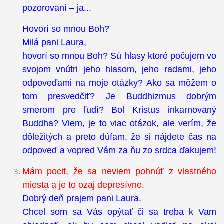
pozorovaní – ja...
Hovorí so mnou Boh?
Milá pani Laura,
hovorí so mnou Boh? Sú hlasy ktoré počujem vo
svojom vnútri jeho hlasom, jeho radami, jeho
odpoveďami na moje otázky? Ako sa môžem o
tom presvedčiť? Je Buddhizmus dobrým
smerom pre ľudí? Bol Kristus inkarnovaný
Buddha? Viem, je to viac otázok, ale verím, že
dôležitých a preto dúfam, že si nájdete čas na
odpoveď a vopred Vám za ňu zo srdca ďakujem!
Mám pocit, že sa neviem pohnúť z vlastného
miesta a je to ozaj depresívne.
Dobrý deň prajem pani Laura.
Chcel som sa Vás opýtať či sa treba k Vam