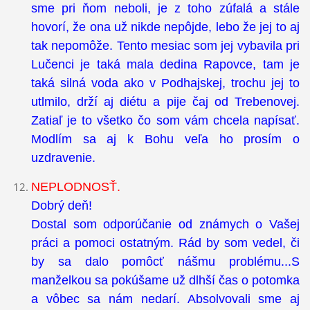
sme pri ňom neboli, je z toho zúfalá a stále
hovorí, že ona už nikde nepôjde, lebo že jej to aj
tak nepomôže. Tento mesiac som jej vybavila pri
Lučenci je taká mala dedina Rapovce, tam je
taká silná voda ako v Podhajskej, trochu jej to
utlmilo, drží aj diétu a pije čaj od Trebenovej.
Zatiaľ je to všetko čo som vám chcela napísať.
Modlím sa aj k Bohu veľa ho prosím o
uzdravenie.
NEPLODNOSŤ.
Dobrý deň!
Dostal som odporúčanie od známych o Vašej
práci a pomoci ostatným. Rád by som vedel, či
by sa dalo pomôcť nášmu problému...S
manželkou sa pokúšame už dlhší čas o potomka
a vôbec sa nám nedarí. Absolvovali sme aj