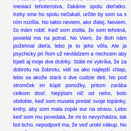
mesiaci tehotenstva, čakáme spolu dieťatko.
Keby sme ho spolu nečakali, určite by som sa s
ním rozišla. No takto neviem, ako ďalej. Neviem,
čo mám robiť. Keď som zistila, že som tehotná,
posielal ma na potrat. No Viem, že Boh nám
požehnal dieťa, lebo je to jeho vôľa. Ale ja
psychicky pri ňom už nevládzem a nechcem aby
trpeli aj moje dve dcérky. Stále mi vykríka, že za
dobrotu na žobrotu, vidí sa ako najlepší chlap,
lebo sa akože stará o dve cudzie deti. No pod
stromček im kúpil ponožky, pritom zarába
celkom dosť. Nepýtam nič od neho, bolo
obdobie, keď som musela predať svoje topánky,
knihy, aby som mala zopár eur na stravu. Lebo
keď som mu povedala, že mi to nevychádza, tak
bol ticho, nepodporil ma, že veď urobí nákup. No