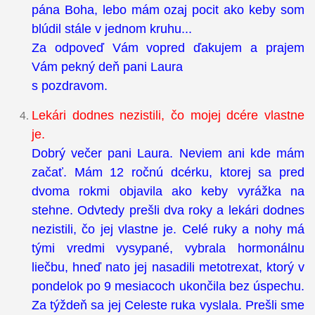
pána Boha, lebo mám ozaj pocit ako keby som
blúdil stále v jednom kruhu...
Za odpoveď Vám vopred ďakujem a prajem
Vám pekný deň pani Laura
s pozdravom.
Lekári dodnes nezistili, čo mojej dcére vlastne
je.
Dobrý večer pani Laura. Neviem ani kde mám
začať. Mám 12 ročnú dcérku, ktorej sa pred
dvoma rokmi objavila ako keby vyrážka na
stehne. Odvtedy prešli dva roky a lekári dodnes
nezistili, čo jej vlastne je. Celé ruky a nohy má
tými vredmi vysypané, vybrala hormonálnu
liečbu, hneď nato jej nasadili metotrexat, ktorý v
pondelok po 9 mesiacoch ukončila bez úspechu.
Za týždeň sa jej Celeste ruka vyslala. Prešli sme