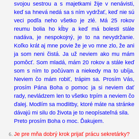
svojou sestrou a s majetkami žije v nenávisti,
keď sa hnevá nedá sa s ním vydržať, keď nie sú
veci podľa neho všetko je zlé. Má 25 rokov
reumu bolia ho kĺby a keď má bolesti stále
nadáva, je nespokojný, je to na nevydržanie.
Koľko krát aj mne povie že je vo mne zlo, že ani
ja som neni čistá. Ja už neviem ako mu mám
pomôcť. Som mladá, mám 20 rokov a stále keď
som s ním to počúvam a niekedy ma to ubíja.
Neviem čo mám robiť, trápim sa. Prosím Vás,
prosím Pána Boha o pomoc ja si neviem dať
rady, nevládzem len to všetko trpím a neviem čo
ďalej. Modlím sa modlitby, ktoré máte na stránke
dávajú mi silu do života je to neopísateľná sila.
Preto prosím Boha o moc. Ďakujem.
Je pre mňa dobrý krok prijať prácu sekretárky?