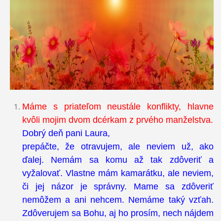
Máme s priateľom neustále konflikty, hlavne
kvôli mojim dvom dcérkam z prvého manželstva.
Dobrý deň pani Laura,
prepáčte, že otravujem, ale neviem už, ako
ďalej. Nemám sa komu až tak zdôveriť a
vyžalovať. Vlastne mám kamarátku, ale neviem,
či jej názor je správny. Mame sa zdôveriť
nemôžem a ani nehcem. Nemáme taký vzťah.
Zdôverujem sa Bohu, aj ho prosím, nech nájdem