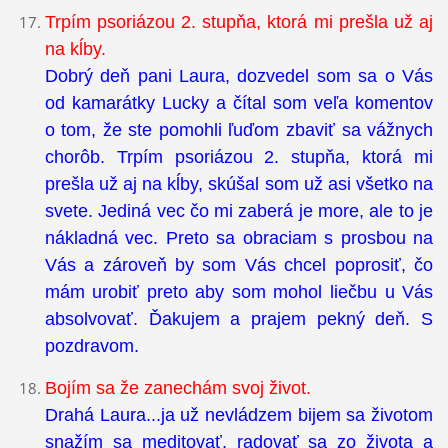
Trpím psoriázou 2. stupňa, ktorá mi prešla už aj
na kĺby.
Dobrý deň pani Laura, dozvedel som sa o Vás
od kamarátky Lucky a čítal som veľa komentov
o tom, že ste pomohli ľuďom zbaviť sa vážnych
chorôb. Trpím psoriázou 2. stupňa, ktorá mi
prešla už aj na kĺby, skúšal som už asi všetko na
svete. Jediná vec čo mi zaberá je more, ale to je
nákladná vec. Preto sa obraciam s prosbou na
Vás a zároveň by som Vás chcel poprosiť, čo
mám urobiť preto aby som mohol liečbu u Vás
absolvovať. Ďakujem a prajem pekný deň. S
pozdravom.
Bojím sa že zanechám svoj život.
Drahá Laura...ja už nevládzem bijem sa životom
snažím sa meditovať, radovať sa zo života a