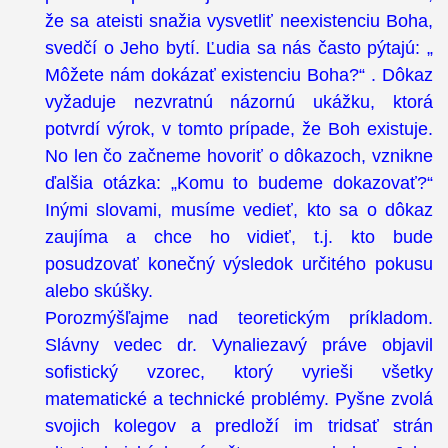
že sa ateisti snažia vysvetliť neexistenciu Boha,
svedčí o Jeho bytí. Ľudia sa nás často pýtajú: „
Môžete nám dokázať existenciu Boha?“ . Dôkaz
vyžaduje nezvratnú názornú ukážku, ktorá
potvrdí výrok, v tomto prípade, že Boh existuje.
No len čo začneme hovoriť o dôkazoch, vznikne
ďalšia otázka: „Komu to budeme dokazovať?“
Inými slovami, musíme vedieť, kto sa o dôkaz
zaujíma a chce ho vidieť, t.j. kto bude
posudzovať konečný výsledok určitého pokusu
alebo skúšky.
Porozmýšľajme nad teoretickým príkladom.
Slávny vedec dr. Vynaliezavý práve objavil
sofistický vzorec, ktorý vyrieši všetky
matematické a technické problémy. Pyšne zvolá
svojich kolegov a predloží im tridsať strán