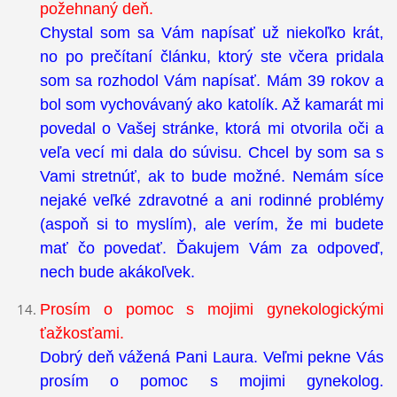
požehnaný deň.
Chystal som sa Vám napísať už niekoľko krát,
no po prečítaní článku, ktorý ste včera pridala
som sa rozhodol Vám napísať. Mám 39 rokov a
bol som vychovávaný ako katolík. Až kamarát mi
povedal o Vašej stránke, ktorá mi otvorila oči a
veľa vecí mi dala do súvisu. Chcel by som sa s
Vami stretnúť, ak to bude možné. Nemám síce
nejaké veľké zdravotné a ani rodinné problémy
(aspoň si to myslím), ale verím, že mi budete
mať čo povedať. Ďakujem Vám za odpoveď,
nech bude akákoľvek.
Prosím o pomoc s mojimi gynekologickými
ťažkosťami.
Dobrý deň vážená Pani Laura. Veľmi pekne Vás
prosím o pomoc s mojimi gynekolog.