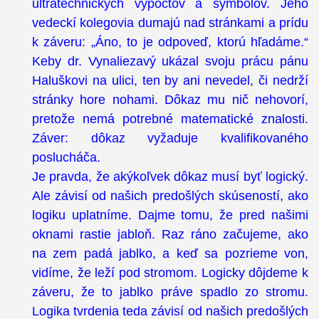
ultratechnických výpočtov a symbolov. Jeho
vedeckí kolegovia dumajú nad stránkami a prídu
k záveru: „Áno, to je odpoveď, ktorú hľadáme.“
Keby dr. Vynaliezavý ukázal svoju prácu pánu
Haluškovi na ulici, ten by ani nevedel, či nedrží
stránky hore nohami. Dôkaz mu nič nehovorí,
pretože nemá potrebné matematické znalosti.
Záver: dôkaz vyžaduje kvalifikovaného
poslucháča.
Je pravda, že akýkoľvek dôkaz musí byť logický.
Ale závisí od našich predošlých skúseností, ako
logiku uplatníme. Dajme tomu, že pred našimi
oknami rastie jabloň. Raz ráno začujeme, ako
na zem padá jablko, a keď sa pozrieme von,
vidíme, že leží pod stromom. Logicky dôjdeme k
záveru, že to jablko práve spadlo zo stromu.
Logika tvrdenia teda závisí od našich predošlých