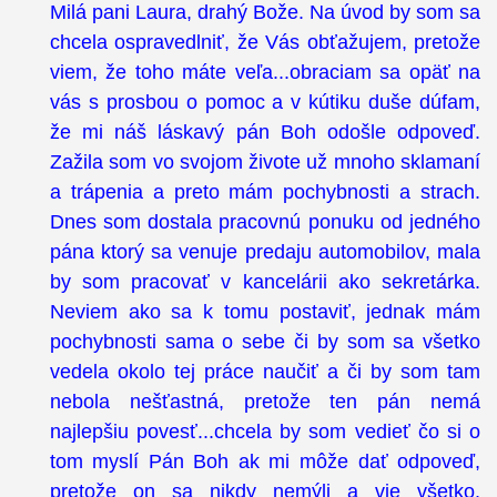
Milá pani Laura, drahý Bože. Na úvod by som sa
chcela ospravedlniť, že Vás obťažujem, pretože
viem, že toho máte veľa...obraciam sa opäť na
vás s prosbou o pomoc a v kútiku duše dúfam,
že mi náš láskavý pán Boh odošle odpoveď.
Zažila som vo svojom živote už mnoho sklamaní
a trápenia a preto mám pochybnosti a strach.
Dnes som dostala pracovnú ponuku od jedného
pána ktorý sa venuje predaju automobilov, mala
by som pracovať v kancelárii ako sekretárka.
Neviem ako sa k tomu postaviť, jednak mám
pochybnosti sama o sebe či by som sa všetko
vedela okolo tej práce naučiť a či by som tam
nebola nešťastná, pretože ten pán nemá
najlepšiu povesť...chcela by som vedieť čo si o
tom myslí Pán Boh ak mi môže dať odpoveď,
pretože on sa nikdy nemýli a vie všetko.