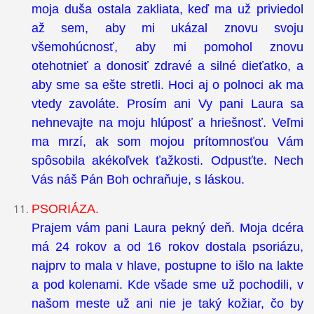
moja duša ostala zakliata, keď ma už priviedol
až sem, aby mi ukázal znovu svoju
všemohúcnosť, aby mi pomohol znovu
otehotnieť a donosiť zdravé a silné dieťatko, a
aby sme sa ešte stretli. Hoci aj o polnoci ak ma
vtedy zavoláte. Prosím ani Vy pani Laura sa
nehnevajte na moju hlúposť a hriešnosť. Veľmi
ma mrzí, ak som mojou prítomnosťou Vám
spôsobila akékoľvek ťažkosti. Odpusťte. Nech
Vás náš Pán Boh ochraňuje, s láskou.
PSORIÁZA.
Prajem vám pani Laura pekný deň. Moja dcéra
má 24 rokov a od 16 rokov dostala psoriázu,
najprv to mala v hlave, postupne to išlo na lakte
a pod kolenami. Kde všade sme už pochodili, v
našom meste už ani nie je taký kožiar, čo by