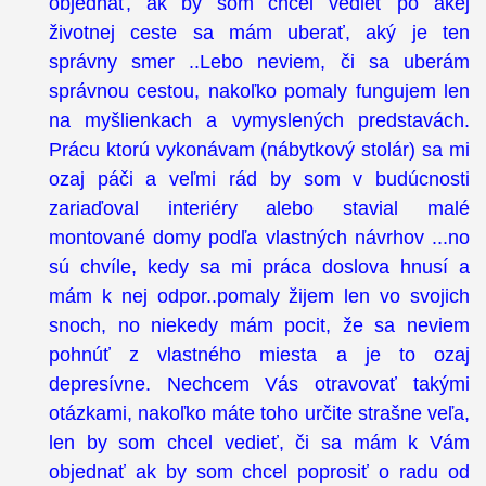
objednať, ak by som chcel vedieť po akej
životnej ceste sa mám uberať, aký je ten
správny smer ..Lebo neviem, či sa uberám
správnou cestou, nakoľko pomaly fungujem len
na myšlienkach a vymyslených predstavách.
Prácu ktorú vykonávam (nábytkový stolár) sa mi
ozaj páči a veľmi rád by som v budúcnosti
zariaďoval interiéry alebo stavial malé
montované domy podľa vlastných návrhov ...no
sú chvíle, kedy sa mi práca doslova hnusí a
mám k nej odpor..pomaly žijem len vo svojich
snoch, no niekedy mám pocit, že sa neviem
pohnúť z vlastného miesta a je to ozaj
depresívne. Nechcem Vás otravovať takými
otázkami, nakoľko máte toho určite strašne veľa,
len by som chcel vedieť, či sa mám k Vám
objednať ak by som chcel poprosiť o radu od