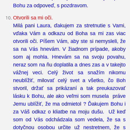
Bohu za odpoveď, s pozdravom.
Otvorili sa mi oči.
Milá pani Laura, ďakujem za stretnutie s Vami,
vďaka Vám a odkazu od Boha sa mi zas viac
otvorili oči. Píšem Vám, aby ste si nemysleli, že
sa na Vás hnevám. V žiadnom prípade, akoby
som aj mohla. Hnevám sa na svoju povahu,
neraz som na ňu doplatila a dnes zas a v takejto
vážnej veci. Celý život sa snažím nikomu
neublížiť, milovať celý svet a všetko, čo Boh
stvoril, držať sa prikázaní a tak preukazovať
lásku k Bohu, ale ako veľmi som musela práve
Jemu ublížiť, že ma odmietol ? Ďakujem Bohu i
za Váš odkaz o kliatbe na moju dušu. Už keď
som od Vás odchádzala som vedela, že sa s
dotyčnou osobou určite už nestretnem, že s