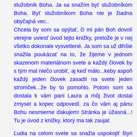
služobník Boha. Ja sa snažím byť služobníkom
Boha. Byť služobníkom Boha nie je žiadna
obyčajná vec..
Chcela by som sa opýtať, či mi pán Boh dovolí
verejne uviesť úvod tejto knižky, pretože je v nej
všetko dokonale vysvetlené. Ja som sa už dlhšie
snažila poukázať na to, že žijeme v jednom
skazenom materiálnom svete a každý človek by
s tým mal niečo urobiť, aj keď málo...keby aspoň
každý jeden človek zasadil na svete jeden
stromček...že by to pomohlo. Potom som sa
dostala k vám pani Laura a môj život dostal
zmysel a kopec odpovedí, za čo vám aj pánu
Bohu nesmierne ďakujem! Stránka je úžasná...!
Tu je úvod z knižky, ktorý ma tak zaujal:
Ľudia na celom svete sa snažia uspokojiť štyri