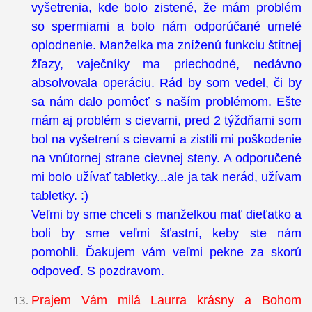
vyšetrenia, kde bolo zistené, že mám problém
so spermiami a bolo nám odporúčané umelé
oplodnenie. Manželka ma zníženú funkciu štítnej
žľazy, vaječníky ma priechodné, nedávno
absolvovala operáciu. Rád by som vedel, či by
sa nám dalo pomôcť s naším problémom. Ešte
mám aj problém s cievami, pred 2 týždňami som
bol na vyšetrení s cievami a zistili mi poškodenie
na vnútornej strane cievnej steny. A odporučené
mi bolo užívať tabletky...ale ja tak nerád, užívam
tabletky. :)
Veľmi by sme chceli s manželkou mať dieťatko a
boli by sme veľmi šťastní, keby ste nám
pomohli. Ďakujem vám veľmi pekne za skorú
odpoveď. S pozdravom.
Prajem Vám milá Laurra krásny a Bohom