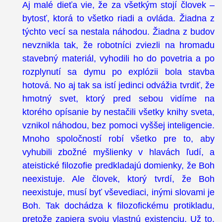
Aj malé dieťa vie, že za všetkým stojí človek –
bytosť, ktorá to všetko riadi a ovláda. Žiadna z
týchto vecí sa nestala náhodou. Žiadna z budov
nevznikla tak, že robotníci zviezli na hromadu
stavebný materiál, vyhodili ho do povetria a po
rozplynutí sa dymu po explózii bola stavba
hotová. No aj tak sa istí jedinci odvážia tvrdiť, že
hmotný svet, ktorý pred sebou vidíme na
ktorého opísanie by nestačili všetky knihy sveta,
vznikol náhodou, bez pomoci vyššej inteligencie.
Mnoho spoločností robí všetko pre to, aby
vyhubili zbožné myšlienky v hlavách ľudí, a
ateistické filozofie predkladajú domienky, že Boh
neexistuje. Ale človek, ktorý tvrdí, že Boh
neexistuje, musí byť vševediaci, inými slovami je
Boh. Tak dochádza k filozofickému protikladu,
pretože zapiera svoju vlastnú existenciu. Už to,