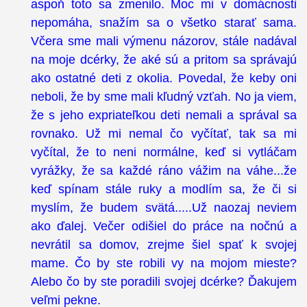
aspoň toto sa zmenilo. Moc mi v domácnosti
nepomáha, snažím sa o všetko starať sama.
Včera sme mali výmenu názorov, stále nadával
na moje dcérky, že aké sú a pritom sa správajú
ako ostatné deti z okolia. Povedal, že keby oni
neboli, že by sme mali kľudný vzťah. No ja viem,
že s jeho expriateľkou deti nemali a správal sa
rovnako. Už mi nemal čo vyčítať, tak sa mi
vyčítal, že to neni normálne, keď si vytláčam
vyrážky, že sa každé ráno vážim na váhe...že
keď spínam stále ruky a modlím sa, že či si
myslím, že budem svätá.....Už naozaj neviem
ako ďalej. Večer odišiel do práce na nočnú a
nevrátil sa domov, zrejme šiel spať k svojej
mame. Čo by ste robili vy na mojom mieste?
Alebo čo by ste poradili svojej dcérke? Ďakujem
veľmi pekne.