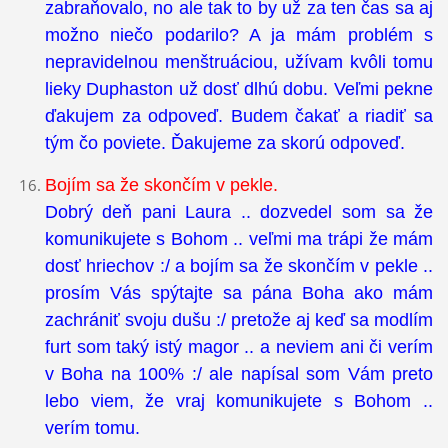
zabraňovalo, no ale tak to by už za ten čas sa aj
možno niečo podarilo? A ja mám problém s
nepravidelnou menštruáciou, užívam kvôli tomu
lieky Duphaston už dosť dlhú dobu. Veľmi pekne
ďakujem za odpoveď. Budem čakať a riadiť sa
tým čo poviete. Ďakujeme za skorú odpoveď.
Bojím sa že skončím v pekle.
Dobrý deň pani Laura .. dozvedel som sa že
komunikujete s Bohom .. veľmi ma trápi že mám
dosť hriechov :/ a bojím sa že skončím v pekle ..
prosím Vás spýtajte sa pána Boha ako mám
zachrániť svoju dušu :/ pretože aj keď sa modlím
furt som taký istý magor .. a neviem ani či verím
v Boha na 100% :/ ale napísal som Vám preto
lebo viem, že vraj komunikujete s Bohom ..
verím tomu.