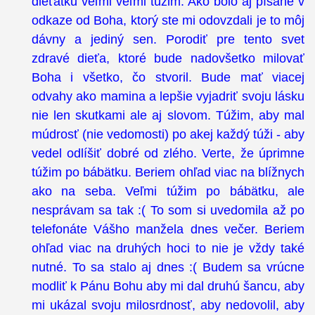
dieťatku veľmi veľmi túžim. Ako bolo aj písané v
odkaze od Boha, ktorý ste mi odovzdali je to môj
dávny a jediný sen. Porodiť pre tento svet
zdravé dieťa, ktoré bude nadovšetko milovať
Boha i všetko, čo stvoril. Bude mať viacej
odvahy ako mamina a lepšie vyjadriť svoju lásku
nie len skutkami ale aj slovom. Túžim, aby mal
múdrosť (nie vedomosti) po akej každý túži - aby
vedel odlíšiť dobré od zlého. Verte, že úprimne
túžim po bábätku. Beriem ohľad viac na blížnych
ako na seba. Veľmi túžim po bábätku, ale
nesprávam sa tak :( To som si uvedomila až po
telefonáte Vášho manžela dnes večer. Beriem
ohľad viac na druhých hoci to nie je vždy také
nutné. To sa stalo aj dnes :( Budem sa vrúcne
modliť k Pánu Bohu aby mi dal druhú šancu, aby
mi ukázal svoju milosrdnosť, aby nedovolil, aby