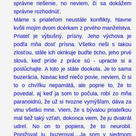
správne riešenie, no neviem, či sa dokážem
správne rozhodnúť.
Máme s priateľom neustále konflikty, hlavne
kvôli mojim dvom dcérkam z prvého manželstva.
Priateľ je výbušný, prísny. Jeho výchova je
podľa mňa dosť prísna. Všetko rieši s takou
zlosťou, stále ich okrikuje buďte ticho, jeho prvé
slová, keď príde z práce sú - upracte si a
poslúchajte. A toto je stále dookola. Je to sama
buzerácia. Naviac keď niečo povie, neviem, či si
to o chvíľku nepamätá, ale poprie to, že to
povedal, aj keď ja som to počula, robí zo mňa
paranoidnú, že už si hrozne vymýšľam, dáva za
vinu všetko mne. Viem, že s bývalou priateľkou
mal tiež taký vzťah, dokonca viem, že ju dvakrát
udrel. No on to popiera, že to neurobil.
Ponižoval ju, buzeroval....Ja som v siedmom