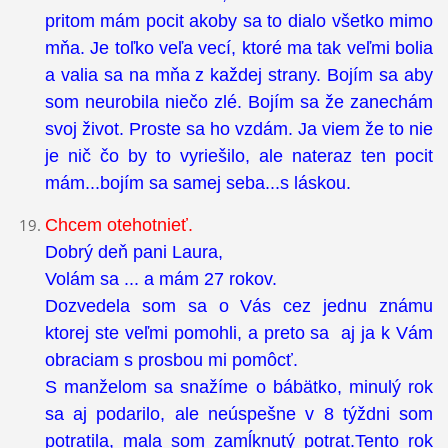
pritom mám pocit akoby sa to dialo všetko mimo
mňa. Je toľko veľa vecí, ktoré ma tak veľmi bolia
a valia sa na mňa z každej strany. Bojím sa aby
som neurobila niečo zlé. Bojím sa že zanechám
svoj život. Proste sa ho vzdám. Ja viem že to nie
je nič čo by to vyriešilo, ale nateraz ten pocit
mám...bojím sa samej seba...s láskou.
Chcem otehotnieť.
Dobrý deň pani Laura,
Volám sa ... a mám 27 rokov.
Dozvedela som sa o Vás cez jednu známu
ktorej ste veľmi pomohli, a preto sa aj ja k Vám
obraciam s prosbou mi pomôcť.
S manželom sa snažíme o bábätko, minulý rok
sa aj podarilo, ale neúspešne v 8 týždni som
potratila, mala som zamĺknutý potrat.Tento rok