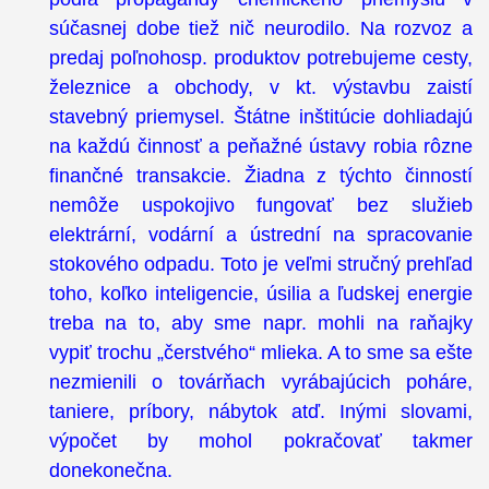
súčasnej dobe tiež nič neurodilo. Na rozvoz a
predaj poľnohosp. produktov potrebujeme cesty,
železnice a obchody, v kt. výstavbu zaistí
stavebný priemysel. Štátne inštitúcie dohliadajú
na každú činnosť a peňažné ústavy robia rôzne
finančné transakcie. Žiadna z týchto činností
nemôže uspokojivo fungovať bez služieb
elektrární, vodární a ústrední na spracovanie
stokového odpadu. Toto je veľmi stručný prehľad
toho, koľko inteligencie, úsilia a ľudskej energie
treba na to, aby sme napr. mohli na raňajky
vypiť trochu „čerstvého“ mlieka. A to sme sa ešte
nezmienili o továrňach vyrábajúcich poháre,
taniere, príbory, nábytok atď. Inými slovami,
výpočet by mohol pokračovať takmer
donekonečna.