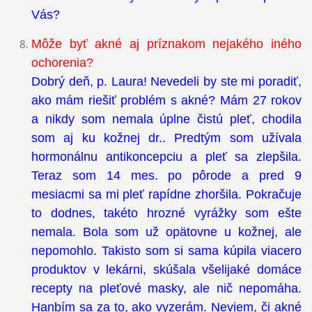
Vás?
Môže byť akné aj príznakom nejakého iného
ochorenia?
Dobrý deň, p. Laura! Nevedeli by ste mi poradiť,
ako mám riešiť problém s akné? Mám 27 rokov
a nikdy som nemala úplne čistú pleť, chodila
som aj ku kožnej dr.. Predtým som užívala
hormonálnu antikoncepciu a pleť sa zlepšila.
Teraz som 14 mes. po pôrode a pred 9
mesiacmi sa mi pleť rapídne zhoršila. Pokračuje
to dodnes, takéto hrozné vyrážky som ešte
nemala. Bola som už opätovne u kožnej, ale
nepomohlo. Takisto som si sama kúpila viacero
produktov v lekárni, skúšala všelijaké domáce
recepty na pleťové masky, ale nič nepomáha.
Hanbím sa za to, ako vyzerám. Neviem, či akné