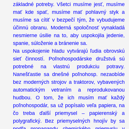
základné potreby. Všetci musíme jesť, musíme
mať kde spať, musíme mať pohlavný styk a
musíme sa cítiť v bezpečí tým, že vybudujeme
účinnú obranu. Moderná spoločnosť vynakladá
nesmierne úsilie na to, aby uspokojila jedenie,
spanie, súloženie a bránenie sa.
Na uspokojenie hladu vytvárajú ľudia obrovskú
sieť činností. Poľnohospodárske družstvá sú
potrebné na vlastnú produkciu potravy.
Nanešťastie sa dnešné poľnohosp. nezaobíde
bez moderných strojov a traktorov, vybavených
automatickým vetraním a reprodukovanou
hudbou. O tom, že ich musím mať každý
poľnohospodár, sa už popísalo veľa papiera, na
čo treba ďalší priemysel – papierenský a
polygrafický. Bez priemyselných hnojív by sa
podľa propagandy chemického priemyslu v