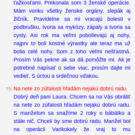
ťažkosťami. Prekonala som 3 ženské operácie.
Mám vonku všetky ženske orgány, slepák aj
žlčník. Pravidelne sa mi vracajú bolesti v
podbrušku, tvoria sa mykózy, zápaly a tvoria sa
cysty. Asi rok ma veľmi pobolievajú aj nohy,
najprv to boli kostné výrastky ale teraz ma už
bolia celé nohy. Som z toho veľmi nešťastná.
Prosím Vás pekne ak sa dá pomôžte mi. Ak je
potrebné napísať o sebe viac, prosím dajte mi
vedieť. S úctou a srdečnou vďakou.
Na nete zo zúfalosti hľadám nejakú dobrú radu.
Dobrý deň pani Laura. Chcem sa na Vás obrátiť
na nete zo zúfalosti hľadám nejakú dobrú radu.
S manželom sa snažíme 2 roky o bábätko a
stále nič. Chceli by sme dobrú radu. Manžel bol
na operácii Varikokely že vraj to mu