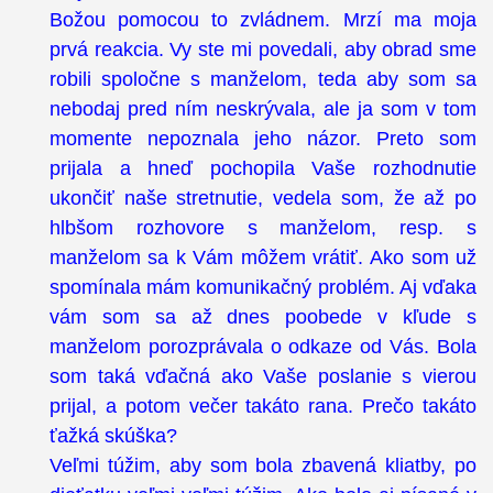
Božou pomocou to zvládnem. Mrzí ma moja
prvá reakcia. Vy ste mi povedali, aby obrad sme
robili spoločne s manželom, teda aby som sa
nebodaj pred ním neskrývala, ale ja som v tom
momente nepoznala jeho názor. Preto som
prijala a hneď pochopila Vaše rozhodnutie
ukončiť naše stretnutie, vedela som, že až po
hlbšom rozhovore s manželom, resp. s
manželom sa k Vám môžem vrátiť. Ako som už
spomínala mám komunikačný problém. Aj vďaka
vám som sa až dnes poobede v kľude s
manželom porozprávala o odkaze od Vás. Bola
som taká vďačná ako Vaše poslanie s vierou
prijal, a potom večer takáto rana. Prečo takáto
ťažká skúška?
Veľmi túžim, aby som bola zbavená kliatby, po