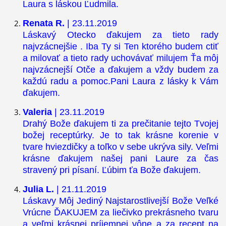
Laura s láskou Ľudmila.
Renata R.
| 23.11.2019
Láskavý Otecko ďakujem za tieto rady
najvzácnejšie . Iba Ty si Ten ktorého budem ctiť
a milovať a tieto rady uchovávať milujem Ťa môj
najvzácnejší Otče a ďakujem a vždy budem za
každú radu a pomoc.Pani Laura z lásky k Vám
ďakujem.
Valeria
| 23.11.2019
Drahý Bože ďakujem ti za prečitanie tejto Tvojej
božej receptúrky. Je to tak krásne korenie v
tvare hviezdičky a toľko v sebe ukrýva sily. Veľmi
krásne ďakujem našej pani Laure za čas
stravený pri písaní. Ľúbim ťa Bože ďakujem.
Julia L.
| 21.11.2019
Láskavy Môj Jediný Najstarostlivejší Bože Veľké
Vrúcne ĎAKUJEM za liečivko prekrásneho tvaru
a veľmi krásnej príjemnej vône a za recept na