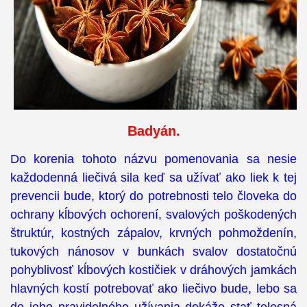
Badyán.
Do korenia tohoto názvu pomenovania sa nesie
každodenná liečivá sila keď sa užívať ako liek k tej
prevencii bude, ktorý do potrebnosti telo človeka do
ochrany kĺbových ochorení, svalových poškodených
štruktúr, kostných zápalov, krvných pohmoždenín,
tukových nánosov v bunkách svalov dostatočnú
pohyblivosť kĺbových kostičiek v dráhových jamkách
hlavných kostí potrebovať ako liečivo bude, lebo sa