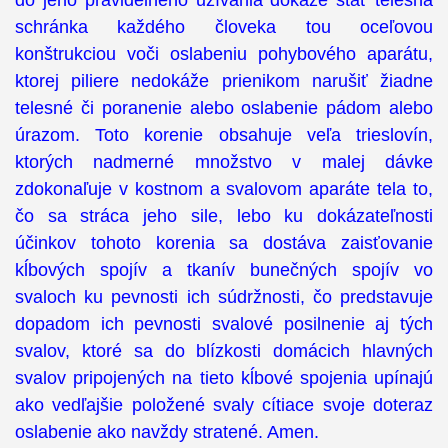
do jeho pravidelného užívania dokáže stať telesná
schránka každého človeka tou oceľovou
konštrukciou voči oslabeniu pohybového aparátu,
ktorej piliere nedokáže prienikom narušiť žiadne
telesné či poranenie alebo oslabenie pádom alebo
úrazom. Toto korenie obsahuje veľa trieslovín,
ktorých nadmerné množstvo v malej dávke
zdokonaľuje v kostnom a svalovom aparáte tela to,
čo sa stráca jeho sile, lebo ku dokázateľnosti
účinkov tohoto korenia sa dostáva zaisťovanie
kĺbových spojív a tkanív bunečných spojív vo
svaloch ku pevnosti ich súdržnosti, čo predstavuje
dopadom ich pevnosti svalové posilnenie aj tých
svalov, ktoré sa do blízkosti domácich hlavných
svalov pripojených na tieto kĺbové spojenia upínajú
ako vedľajšie položené svaly cítiace svoje doteraz
oslabenie ako navždy stratené. Amen.