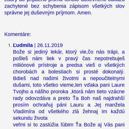
zachytené bez schybenia zápisom všetkých slov
správne jej duševným príjmom. Amen.
Komentáre:
Ľudmila
| 26.11.2019
Bože si jediný lekár, ktorý vie,čo nás trápi, a
pošleš nám liek v pravý čas nepotrebuješ
miliónové prístroje a predsa vieš o všetkých
chorobách a bolestiach si prosté dokonalý.
Bdieš nad našimi životmi a nepoučitelnymi
dušami, toto všetko vieme,len vďaka pani Laure
Tvojho a nášho proroka ,ktorá nám tieto vzácne
rady odovzdáva a preto Ťa Boh naš najdrahší
prosím ochraňuj páni Lauru a Jej manžela
Vladimíra od všetkého zlá žehnaj im každú
sekundu života
veľmi si to zaslúžia ľúbim Ťa Bože aj Vás pani