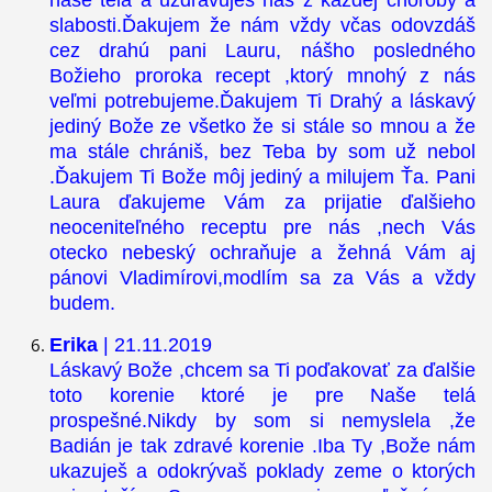
slabosti.Ďakujem že nám vždy včas odovzdáš
cez drahú pani Lauru, nášho posledného
Božieho proroka recept ,ktorý mnohý z nás
veľmi potrebujeme.Ďakujem Ti Drahý a láskavý
jediný Bože ze všetko že si stále so mnou a že
ma stále chrániš, bez Teba by som už nebol
.Ďakujem Ti Bože môj jediný a milujem Ťa. Pani
Laura ďakujeme Vám za prijatie ďalšieho
neoceniteľného receptu pre nás ,nech Vás
otecko nebeský ochraňuje a žehná Vám aj
pánovi Vladimírovi,modlím sa za Vás a vždy
budem.
Erika
| 21.11.2019
Láskavý Bože ,chcem sa Ti poďakovať za ďalšie
toto korenie ktoré je pre Naše telá
prospešné.Nikdy by som si nemyslela ,že
Badián je tak zdravé korenie .Iba Ty ,Bože nám
ukazuješ a odokrývaš poklady zeme o ktorých