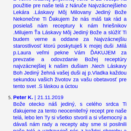
použitie pre naše telá z Náruče Najvzácnejšieho
Lekára .Láskavy Môj Milovany Jediný Bože
Nekonečne Ti Ďakujem že nás máš tak rád a
posielaš nám receptury k nám hriešnikov
.Milujem Ťa Láskavy Môj Jediný Bože a slúžíť Ti
budem verne a oddane za Najvzácnejšiu
starostlivosť ktorú poskytuješ k mojej duši .Milá
p.Laura veľmi pekne Vám ĎAKUJEM za
prevzatie a odovzdanie Božej receptúry
najvzácnejšiej k našim dušiam .Nech Láskavy
Boh Jediný žehná vašej duši aj p.Vladka každou
sekundou vašich životov za vašu obetavosť pre
tento svet .S láskou a úctou
Peter K.
| 21.11.2019
Bože otecko náš jediný, s celého srdca Ti
ďakujeme za tento neoceniteľný recept pre naše
telá, lebo len Ty si všetko stvoril a si všemocný a
dávaš nám rady a recepty aby sme si posilnili
naše telá a uzdravuješ nás z každej choroby a