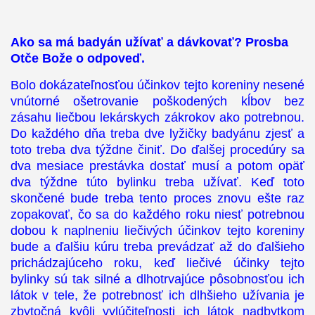
Ako sa má badyán užívať a dávkovať? Prosba
Otče Bože o odpoveď.
Bolo dokázateľnosťou účinkov tejto koreniny nesené
vnútorné ošetrovanie poškodených kĺbov bez
zásahu liečbou lekárskych zákrokov ako potrebnou.
Do každého dňa treba dve lyžičky badyánu zjesť a
toto treba dva týždne činiť. Do ďalšej procedúry sa
dva mesiace prestávka dostať musí a potom opäť
dva týždne túto bylinku treba užívať. Keď toto
skončené bude treba tento proces znovu ešte raz
zopakovať, čo sa do každého roku niesť potrebnou
dobou k naplneniu liečivých účinkov tejto koreniny
bude a ďalšiu kúru treba prevádzať až do ďalšieho
prichádzajúceho roku, keď liečivé účinky tejto
bylinky sú tak silné a dlhotrvajúce pôsobnosťou ich
látok v tele, že potrebnosť ich dlhšieho užívania je
zbytočná kvôli vylúčiteľnosti ich látok nadbytkom