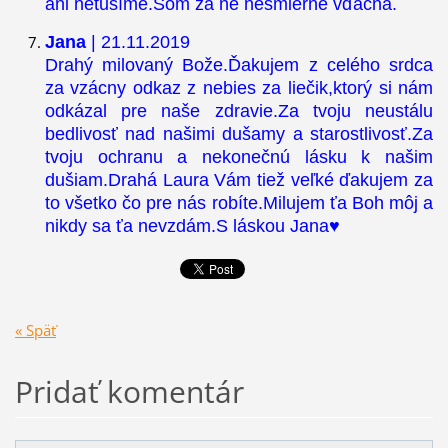
ani netušíme.Som za ne nesmierne vďačná.
Jana
| 21.11.2019
Drahý milovaný Bože.Ďakujem z celého srdca
za vzácny odkaz z nebies za liečik,ktorý si nám
odkázal pre naše zdravie.Za tvoju neustálu
bedlivosť nad našimi dušamy a starostlivosť.Za
tvoju ochranu a nekonečnú lásku k našim
dušiam.Drahá Laura Vám tiež veľké ďakujem za
to všetko čo pre nás robíte.Milujem ťa Boh môj a
nikdy sa ťa nevzdám.S láskou Jana♥️
« Späť
Pridať komentár