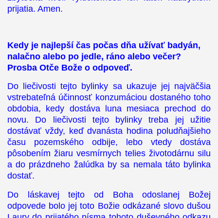
prijatia. Amen.
Kedy je najlepší čas počas dňa užívať badyán,
nalačno alebo po jedle, ráno alebo večer?
Prosba Otče Bože o odpoveď.
Do liečivosti tejto bylinky sa ukazuje jej najväčšia
vstrebateľná účinnosť konzumáciou dostaného toho
obdobia, kedy dostáva luna mesiaca prechod do
novu. Do liečivosti tejto bylinky treba jej užitie
dostávať vždy, keď dvanásta hodina poludňajšieho
času pozemského odbije, lebo vtedy dostáva
pôsobením žiaru vesmírnych telies životodárnu silu
a do prázdneho žalúdka by sa nemala táto bylinka
dostať.
Do láskavej tejto od Boha odoslanej Božej
odpovede bolo jej toto Božie odkázané slovo dušou
Laury do prijatého písma tohoto duševného odkazu