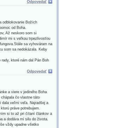
Odpovedať
a odblokovanie Božích
 pomoc od Boha.
ov, Až neskoro som si
imír mi s veľkou trpezlivosťou
fungova.Stále sa vyhováram na
nku som sa nedokázala. Keby
 rady, ktoré nám dal Pán Boh
Odpovedať
ánke a viere v jediného Boha
 chápala čo vlastne táto
dala veľmi veľa. Najradšej a
 ktorú práve potrebujem.
 si to až pri čítaní článkov a
a a dodáva mi silu do života.
duše vždy upadne všetko