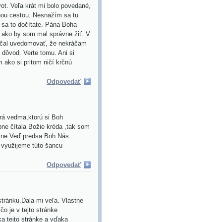
ot. Veľa krát mi bolo povedané,
nou cestou. Nesnažím sa tu
e sa to dočítate. Pána Boha
l ako by som mal správne žiť. V
 začal uvedomovať, že nekráčam
dôvod. Verte tomu. Ani si
 ako si pritom ničí krčnú
Odpovedať
brá vedma,ktorú si Boh
ne čítala Božie kréda ,tak som
rávne.Veď predsa Boh Nás
o využijeme túto šancu
Odpovedať
tránku.Dala mi veľa. Vlastne
čo je v tejto stránke
a tejto stránke a vďaka