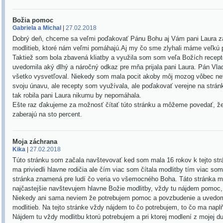
Božia pomoc
Gabriela a Michal
|
27.02.2018
Dobrý deň, chceme sa veľmi poďakovať Pánu Bohu aj Vám pani Laura z
modlitieb, ktoré nám veľmi pomáhajú.Aj my čo sme zlyhali máme veľkú
Taktiež som bola zbavená kliatby a využila som som veľa Božích recept
uvedomila aký dlhý a náročný odkaz pre mňa prijala pani Laura. Pán Vlad
všetko vysvetľoval. Niekedy som mala pocit akoby môj mozog vôbec ne
svoju únavu, ale recepty som využívala, ale poďakovať verejne na strá
tak robila pani Laura nikumu by nepomáhala.
Ešte raz ďakujeme za možnosť čítať túto stránku a môžeme povedať, že
zaberajú na sto percent.
Moja záchrana
Kika
|
27.02.2018
Túto stránku som začala navštevovať ked som mala 16 rokov k tejto str
ma priviedli hlavne rodičia ale čím viac som čítala modlitby tím viac som
stránka znamená pre ludí čo veria vo všemocného Boha. Táto stránka mi 
najčastejšie navštevujem hlavne Božie modlitby, vždy tu nájdem pomoc,
Niekedy ani sama neviem že potrebujem pomoc a povzbudenie a uvedomím
modlitieb. Na tejto stránke vždy nájdem to čo potrebujem, to čo ma naplň
Nájdem tu vždy modlitbu ktorú potrebujem a pri ktorej modlení z mojej 