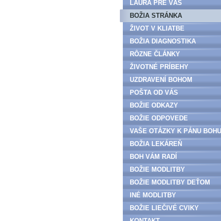
LAURA PRE VÁS
BOŽIA STRÁNKA
ŽIVOT V KLIATBE
BOŽIA DIAGNOSTIKA
RÔZNE ČLÁNKY
ŽIVOTNÉ PRÍBEHY
UZDRAVENÍ BOHOM
POŠTA OD VÁS
BOŽIE ODKAZY
BOŽIE ODPOVEDE
VAŠE OTÁZKY K PÁNU BOH
BOŽIA LEKÁREŇ
BOH VÁM RADÍ
BOŽIE MODLITBY
BOŽIE MODLITBY DEŤOM
INÉ MODLITBY
BOŽIE LIEČIVÉ CVIKY
KONTAKT