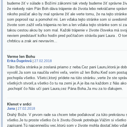
budeme žiť v súlade s Božími zákonmi tak vtedy budeme žiť správne živ
že niekedy nám Pán Boh dáva trápenie do života lebo nekráčame správ
nikoho poúčať ako by mal správne žiť ale verte tomu, že na tejto stránk
som poprosil raz a pomohol mi. Len vďaka tejto stránke som si uvedomi
živote som zažil veľa trápenia no len a len vďaka tejto stránke som si
takou cestou akou by som mal. Každé trápenie v živote človeka má svoj 
neviem predstaviť koľko hodín pred počítačom strávila pani Laura . O tom
chrbticu a zrak ani nevravím...
Verme len Bohu
Erika Ďugelová
|
27.02.2018
Táto Božia stránka je zoslaná priamo z neba.Cez pani Lauru,ktorá je do
vyvolil.Ja som sa naučila veľmi veľa, verím už len Bohu.Keď som postup
pochopila všetko. Všetci,ktorý prídete na túto stránku ,verte že ste sp
všetkých stvoril,a všetko čo tu na zemi je.A je iba na každom z Nás ak
,pochopiť čo Nás učí pani Laura,cez Pána Boha.Ja mu za to ďakujem.
Klenot v srdci
Jana
|
27.02.2018
Drahý Bože. V prvom rade sa chcem tebe poďakovať za túto prekrásnu s
všetko.Je tu proste všetko čo k životu človek potrebuje.Vážim si všetko 
zapísané.Tú najcennejšiu vec,ktorú som v živote mohla dostať,lebo vďak