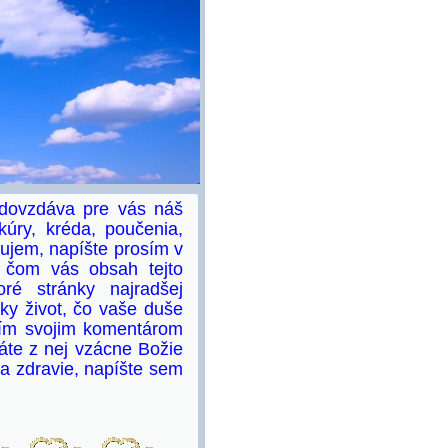
 odovzdáva pre vás náš
kúry, kréda, poučenia,
kujem, napíšte prosím v
 čom vás obsah tejto
é stránky najradšej
nky život, čo vaše duše
osím svojim komentárom
rpáte z nej vzácne Božie
a zdravie, napíšte sem