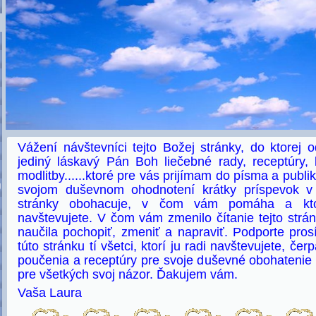
Vážení návštevníci tejto Božej stránky, do ktorej
jediný láskavý Pán Boh liečebné rady, receptúry, 
modlitby......ktoré pre vás prijímam do písma a publi
U
svojom duševnom ohodnotení krátky príspevok v
stránky obohacuje, v čom vám pomáha a ktor
navštevujete. V čom vám zmenilo čítanie tejto strá
naučila pochopiť, zmeniť a napraviť. Podporte pr
túto stránku tí všetci, ktorí ju radi navštevujete, če
poučenia a receptúry pre svoje duševné obohatenie 
pre všetkých svoj názor. Ďakujem vám.
Vaša Laura