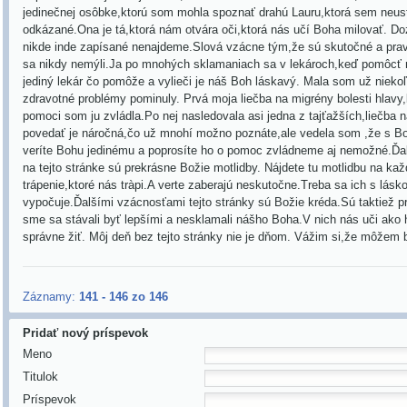
jedinečnej osôbke,ktorú som mohla spoznať drahú Lauru,ktorá sem neus
odkázané.Ona je tá,ktorá nám otvára oči,ktorá nás učí Boha milovať. Do
nikde inde zapísané nenajdeme.Slová vzácne tým,že sú skutočné a pr
sa nikdy nemýli.Ja po mnohých sklamaniach sa v lekároch,keď pomôcť 
jediný lekár čo pomôže a vylieči je náš Boh láskavý. Mala som už niek
zdravotné problémy pominuly. Prvá moja liečba na migrény bolesti hlav
pomoci som ju zvládla.Po nej nasledovala asi jedna z tajťažších,liečba
povedať je náročná,čo už mnohí možno poznáte,ale vedela som ,že s 
veríte Bohu jedinému a poprosíte ho o pomoc zvládneme aj nemožné.Ďal
na tejto stránke sú prekrásne Božie motlidby. Nájdete tu motlidbu na k
trápenie,ktoré nás tràpi.A verte zaberajú neskutočne.Treba sa ich s lásk
vypočuje.Ďalšími vzácnosťami tejto stránky sú Božie kréda.Sú taktiež p
sme sa stávali byť lepšími a nesklamali nášho Boha.V nich nás uči ako 
správne žiť. Môj deň bez tejto stránky nie je dňom. Vážim si,že môžem
Záznamy:
141 - 146 zo 146
Pridať nový príspevok
Meno
Titulok
Príspevok