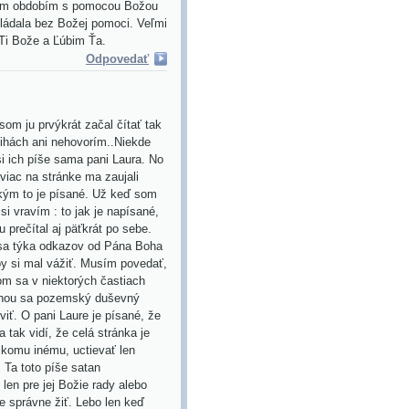
zlým obdobím s pomocou Božou
ládala bez Božej pomoci. Veľmi
Ti Bože a Ľúbim Ťa.
Odpovedať
om ju prvýkrát začal čítať tak
knihách ani nehovorím..Niekde
si ich píše sama pani Laura. No
iac na stránke ma zaujali
akým to je písané. Už keď som
si vravím : to jak je napísané,
u prečítal aj päťkrát po sebe.
o sa týka odkazov od Pána Boha
by si mal vážiť. Musím povedať,
om sa v niektorých častiach
tiahou sa pozemský duševný
viť. O pani Laure je písané, že
a tak vidí, že celá stránka je
ikomu inému, uctievať len
Ta toto píše satan
len pre jej Božie rady alebo
e správne žiť. Lebo len keď