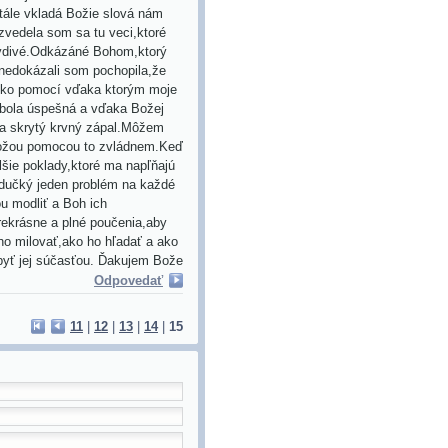
tále vkladá Božie slová nám
zvedela som sa tu veci,ktoré
avdivé.Odkázáné Bohom,ktorý
nedokázali som pochopila,že
oľko pomocí vďaka ktorým moje
y,bola úspešná a vďaka Božej
 na skrytý krvný zápal.Môžem
Božou pomocou to zvládnem.Keď
šie poklady,ktoré ma napľňajú
aždučký jeden problém na každé
ou modliť a Boh ich
rekrásne a plné poučenia,aby
ho milovať,ako ho hľadať a ako
 byť jej súčasťou. Ďakujem Bože
Odpovedať
11
|
12
|
13
|
14
|
15