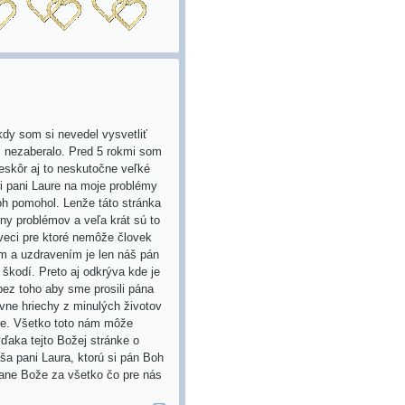
kdy som si nevedel vysvetliť
mi nezaberalo. Pred 5 rokmi som
neskôr aj to neskutočne veľké
i pani Laure na moje problémy
Boh pomohol. Lenže táto stránka
iny problémov a veľa krát sú to
 veci pre ktoré nemôže človek
ím a uzdravením je len náš pán
 škodí. Preto aj odkrýva kde je
bez toho aby sme prosili pána
vne hriechy z minulých životov
bre. Všetko toto nám môže
vďaka tejto Božej stránke o
ša pani Laura, ktorú si pán Boh
pane Bože za všetko čo pre nás