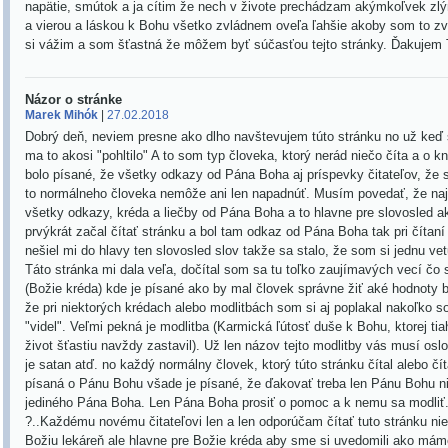
napätie, smútok a ja cítim že nech v živote prechádzam akýmkoľvek 
a vierou a láskou k Bohu všetko zvládnem oveľa ľahšie akoby som to zv
si vážim a som šťastná že môžem byť súčasťou tejto stránky. Ďakujem 
Názor o stránke
Marek Mihók
|
27.02.2018
Dobrý deň, neviem presne ako dlho navštevujem túto stránku no už keď s
ma to akosi "pohltilo" A to som typ človeka, ktorý nerád niečo číta a o 
bolo písané, že všetky odkazy od Pána Boha aj príspevky čitateľov, že 
to normálneho človeka nemôže ani len napadnúť. Musím povedať, že najv
všetky odkazy, kréda a liečby od Pána Boha a to hlavne pre slovosled 
prvýkrát začal čítať stránku a bol tam odkaz od Pána Boha tak pri čítaní 
nešiel mi do hlavy ten slovosled slov takže sa stalo, že som si jednu vet
Táto stránka mi dala veľa, dočítal som sa tu toľko zaujímavých vecí č
(Božie kréda) kde je písané ako by mal človek správne žiť aké hodnoty 
že pri niektorých krédach alebo modlitbách som si aj poplakal nakoľko s
"videl". Veľmi pekná je modlitba (Karmická ľútosť duše k Bohu, ktorej 
život šťastiu navždy zastavil). Už len názov tejto modlitby vás musí oslo
je satan atď. no každý normálny človek, ktorý túto stránku čítal alebo čít
písaná o Pánu Bohu všade je písané, že ďakovať treba len Pánu Bohu n
jediného Pána Boha. Len Pána Boha prosiť o pomoc a k nemu sa modliť. 
?..Každému novému čitateľovi len a len odporúčam čítať tuto stránku nie 
Božiu lekáreň ale hlavne pre Božie kréda aby sme si uvedomili ako mám