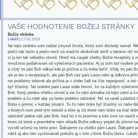
VAŠE HODNOTENIE BOŽEJ STRÁNKY
Božia stránka
Lukáš
|
27.02.2018
Na tejto stránke som našiel zmysel života, ktorý som dovtedy nemal. Ni
prečo tak trpím a prečo nech sa snažím akokoľvek liečiť u lekárov nič 
si ju len tak náhodou otvoril. Hneď ma zaujali všetky Božie receptúry a 
množstvo poďakovaní od vyliečených pacientov. Aj ja som bol osobne pr
a vždy mi pán Boh odkryl kde je príčina a čo treba liečiť. Vždy mi pán 
nie je len o receptúrach, ale pán Boh cez pani Lauru nám aj odkrýva príč
nie problémy telesné ale príčina je v zlobe ľudí na Vás neprajnosť, a iné
byť šťastný. Na stránke pani Laura stále hovorí, že za každým vyliečen
Boh, ktorý predsa všetko stvoril a vie čo nám pomáha na tejto zemi a čo
problém a čo robiť aby sa tento problém odstránil. Nič sa nedá zvládnuť 
Boha o pomoc v každej situácii. To čo nám bráni byť šťastný sú naše dá
o ktorých som pred tým netušil a ešte aj zlo ktoré nám bráni sa mať do
odstrániť jedine náš pán Boh, keď ho o to prosíme a toto som sa naučil 
ktorú sa stará a pravidelne nám vkladá Božie odkazy prijaté do písma na
vyvolil určenú na tento post. Ďakujeme za všetko pani Laura. Ďakujem 
robíš aj ako nás vychovávaš pretože aj v tom cítime Božiu lásku. Lukáš