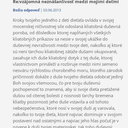
Re:vzájomná neznášanlivosť medzi mojimi deťmi
Božia odpoveď
|
03.06.2013
Kroky tvojeho jedného z detí dieťaťa ovláda v svojej
mocenskej ničivostnej sile odoslaná kliatobná duševná
poroba, od dôsledkov ktorej napĺňaných všetkých
kliatobných príkazov sa nesie v svojej ukážke do
duševnej nevraživosti medzi tvoje deti, nakoľko aj ktoré
sú neni ťarchou kliatobnej záťaže dušami okupované,
zasahuje ich duše kliatobný dotyk z tej duše, ktorej
vlastníctvom prináleží a rozširuje medzi nimi semeno
nesváru rýchlosťou chorobného moru, ktorého zárodok
príčinnosti dokáže z duše tvojeho dieťaťa odobrať jediný
Boh svojou všemocou, čo pre tvoju duševnú
pochopenosť to znamená, aby si svoje dieťa preťažené
dušou od cítenej bolesti z nosnosti ťarchy bremena
kliatby pozornosti jeho duše vstavila a od tohoto
nebezpečenstva, ktoré nosí v svojej duši aj varovala,
nakoľko to tvoje dieťa, ktoré najviac dominuje v svojom
postavení nad ostatnými a najviac jeho hlas počuť je v
ozvene k duši tvojej materinskej, tak toho duševný