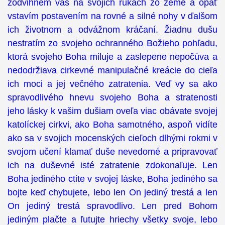
zodvihnem vás na svojich rukách zo zeme a opäť
vstavím postavením na rovné a silné nohy v ďalšom
ich životnom a odvážnom kráčaní. Žiadnu dušu
nestratím zo svojeho ochranného Božieho pohľadu,
ktorá svojeho Boha miluje a zaslepene nepočúva a
nedodržiava cirkevné manipulačné kreácie do cieľa
ich moci a jej večného zatratenia. Veď vy sa ako
spravodlivého hnevu svojeho Boha a stratenosti
jeho lásky k vašim dušiam oveľa viac obávate svojej
katolíckej cirkvi, ako Boha samotného, aspoň vidíte
ako sa v svojich mocenských cieľoch dlhými rokmi v
svojom učení klamať duše nevedomé a pripravovať
ich na duševné isté zatratenie zdokonaľuje. Len
Boha jediného ctite v svojej láske, Boha jediného sa
bojte keď chybujete, lebo len On jediný trestá a len
On jediný trestá spravodlivo. Len pred Bohom
jediným plačte a ľutujte hriechy všetky svoje, lebo