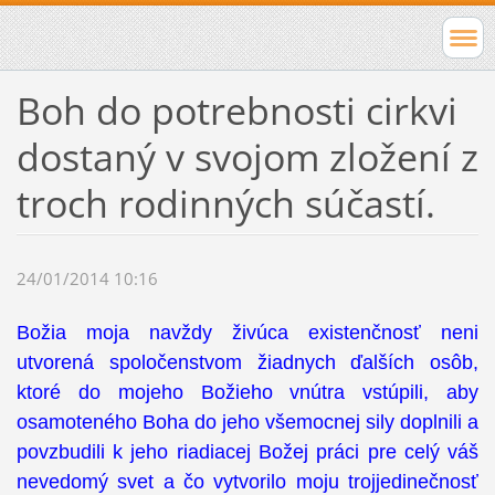
Boh do potrebnosti cirkvi
dostaný v svojom zložení z
troch rodinných súčastí.
24/01/2014 10:16
Božia moja navždy živúca existenčnosť neni
utvorená spoločenstvom žiadnych ďalších osôb,
ktoré do mojeho Božieho vnútra vstúpili, aby
osamoteného Boha do jeho všemocnej sily doplnili a
povzbudili k jeho riadiacej Božej práci pre celý váš
nevedomý svet a čo vytvorilo moju trojjedinečnosť