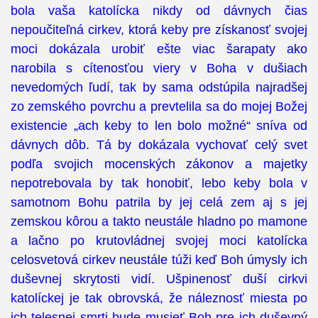
bola vaša katolícka nikdy od dávnych čias
nepoučiteľná cirkev, ktorá keby pre získanosť svojej
moci dokázala urobiť ešte viac šarapaty ako
narobila s cítenosťou viery v Boha v dušiach
nevedomých ľudí, tak by sama odstúpila najradšej
zo zemského povrchu a prevtelila sa do mojej Božej
existencie „ach keby to len bolo možné“ sníva od
dávnych dôb. Tá by dokázala vychovať celý svet
podľa svojich mocenských zákonov a majetky
nepotrebovala by tak honobiť, lebo keby bola v
samotnom Bohu patrila by jej celá zem aj s jej
zemskou kôrou a takto neustále hladno po mamone
a lačno po krutovládnej svojej moci katolícka
celosvetová cirkev neustále túži keď Boh úmysly ich
duševnej skrytosti vidí. Ušpinenosť duší cirkvi
katolíckej je tak obrovská, že náleznosť miesta po
ich telesnej smrti bude musieť Boh pre ich duševný