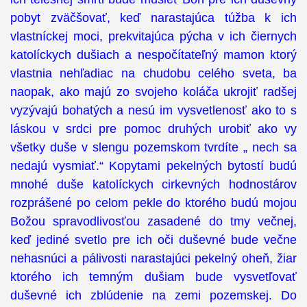
pobyt zväčšovať, keď narastajúca túžba k ich
vlastníckej moci, prekvitajúca pýcha v ich čiernych
katolíckych dušiach a nespočítateľný mamon ktorý
vlastnia nehľadiac na chudobu celého sveta, ba
naopak, ako majú zo svojeho koláča ukrojiť radšej
vyzývajú bohatých a nesú im vysvetlenosť ako to s
láskou v srdci pre pomoc druhých urobiť ako vy
všetky duše v slengu pozemskom tvrdíte „ nech sa
nedajú vysmiať.“ Kopytami pekelných bytostí budú
mnohé duše katolíckych cirkevných hodnostárov
rozprášené po celom pekle do ktorého budú mojou
Božou spravodlivosťou zasadené do tmy večnej,
keď jediné svetlo pre ich oči duševné bude večne
nehasnúci a pálivosti narastajúci pekelný oheň, žiar
ktorého ich temným dušiam bude vysvetľovať
duševné ich zblúdenie na zemi pozemskej. Do