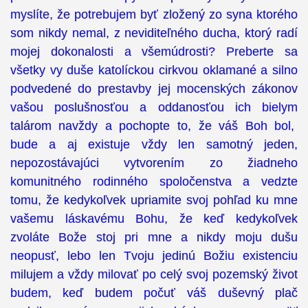
myslíte, že potrebujem byť zložený zo syna ktorého
som nikdy nemal, z neviditeľného ducha, ktorý radí
mojej dokonalosti a všemúdrosti? Preberte sa
všetky vy duše katolíckou cirkvou oklamané a silno
podvedené do prestavby jej mocenských zákonov
vašou poslušnosťou a oddanosťou ich bielym
talárom navždy a pochopte to, že váš Boh bol,
bude a aj existuje vždy len samotný jeden,
nepozostávajúci vytvorením zo žiadneho
komunitného rodinného spoločenstva a vedzte
tomu, že kedykoľvek upriamite svoj pohľad ku mne
vašemu láskavému Bohu, že keď kedykoľvek
zvoláte Bože stoj pri mne a nikdy moju dušu
neopusť, lebo len Tvoju jedinú Božiu existenciu
milujem a vždy milovať po celý svoj pozemský život
budem, keď budem počuť váš duševný plač