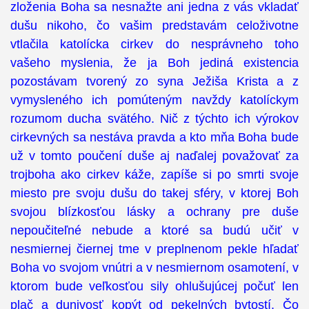
zloženia Boha sa nesnažte ani jedna z vás vkladať
dušu nikoho, čo vašim predstavám celoživotne
vtlačila katolícka cirkev do nesprávneho toho
vašeho myslenia, že ja Boh jediná existencia
pozostávam tvorený zo syna Ježiša Krista a z
vymysleného ich pomúteným navždy katolíckym
rozumom ducha svätého. Nič z týchto ich výrokov
cirkevných sa nestáva pravda a kto mňa Boha bude
už v tomto poučení duše aj naďalej považovať za
trojboha ako cirkev káže, zapíše si po smrti svoje
miesto pre svoju dušu do takej sféry, v ktorej Boh
svojou blízkosťou lásky a ochrany pre duše
nepoučiteľné nebude a ktoré sa budú učiť v
nesmiernej čiernej tme v preplnenom pekle hľadať
Boha vo svojom vnútri a v nesmiernom osamotení, v
ktorom bude veľkosťou sily ohlušujúcej počuť len
plač a dunivosť kopýt od pekelných bytostí. Čo