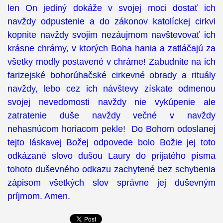
len On jediný dokáže v svojej moci dostať ich
navždy odpustenie a do zákonov katolíckej cirkvi
kopnite navždy svojim nezáujmom navštevovať ich
krásne chrámy, v ktorých Boha hania a zatláčajú za
všetky modly postavené v chráme! Zabudnite na ich
farizejské bohorúhačské cirkevné obrady a rituály
navždy, lebo cez ich návštevy získate odmenou
svojej nevedomosti navždy nie vykúpenie ale
zatratenie duše navždy večné v navždy
nehasnúcom horiacom pekle! Do Bohom odoslanej
tejto láskavej Božej odpovede bolo Božie jej toto
odkázané slovo dušou Laury do prijatého písma
tohoto duševného odkazu zachytené bez schybenia
zápisom všetkých slov správne jej duševným
príjmom. Amen.