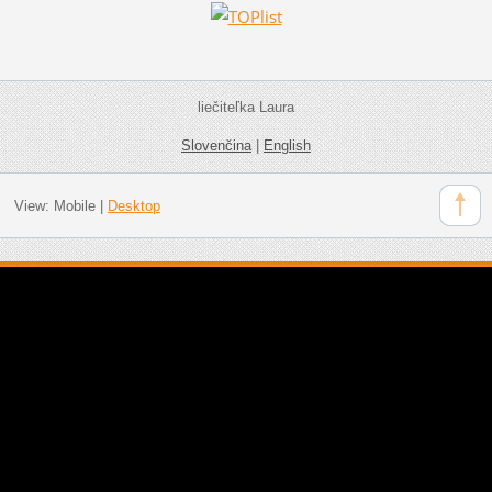
liečiteľka Laura
Slovenčina
|
English
View:
Mobile
|
Desktop